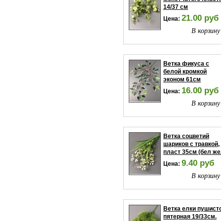
14/37 см
21.00 руб
Цена:
В корзину
Ветка фикуса с
белой кромкой
эконом 61см
16.00 руб
Цена:
В корзину
Ветка соцветий
шариков с травкой,
пласт 35см (бел же
9.40 руб
Цена:
В корзину
Ветка елки пушист
пятерная 19/33см.