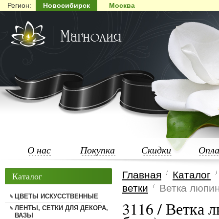
Регион:
Новосибирск
Москва
О нас
Покупка
Скидки
Опл
Главная
Каталог
Каталог
ветки
Ветка люпин
ЦВЕТЫ ИСКУССТВЕННЫЕ
3116 / Ветка л
ЛЕНТЫ, СЕТКИ ДЛЯ ДЕКОРА,
ВАЗЫ