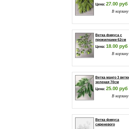
27.00 руб
Цена:
В корзину
Ветка фикуса с
прожилками 62см
18.00 руб
Цена:
В корзину
Ветка манго 3 ветк
зеленая 70см
25.00 руб
Цена:
В корзину
Ветка фикуса
сиреневого