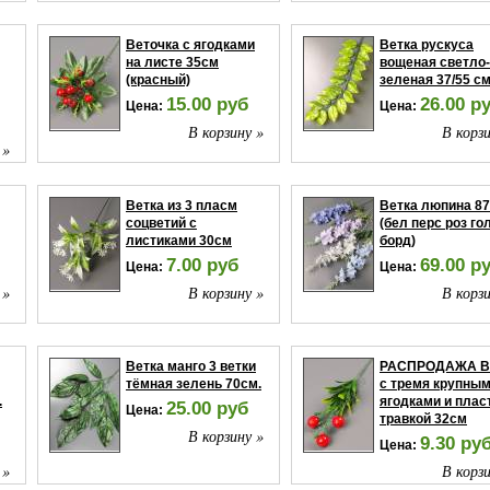
Веточка с ягодками
Ветка рускуса
на листе 35см
вощеная светло-
(красный)
зеленая 37/55 см
15.00 руб
26.00 р
Цена:
Цена:
В корзину »
В корзи
 »
Ветка из 3 пласм
Ветка люпина 8
соцветий с
(бел перс роз го
листиками 30см
борд)
7.00 руб
69.00 р
Цена:
Цена:
 »
В корзину »
В корзи
Ветка манго 3 ветки
РАСПРОДАЖА В
тёмная зелень 70см.
с тремя крупны
.
ягодками и плас
25.00 руб
Цена:
травкой 32см
В корзину »
9.30 ру
Цена:
 »
В корзи