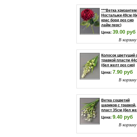
***Ветка хризанте
Ностальжи 49см (б
крас борд роз сир
лайм перс)
39.00 руб
Цена:
В корзину
Колосок цветущий 
травкой пластм 44
(бел желт роз сир)
7.90 руб
Цена:
В корзину
Ветка соцветий
шариков с травкой,
пласт 35см (бел же
9.40 руб
Цена:
В корзину