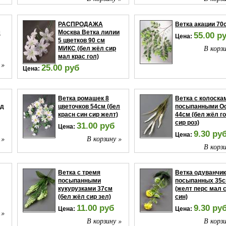
РАСПРОДАЖА
Ветка акации 70
м
Москва Ветка лилии
55.00 р
Цена:
5 цветков 90 см
В корзи
МИКС (бел жёл сир
мал крас гол)
 »
25.00 руб
Цена:
В корзину »
Ветка ромашек 8
Ветка с колоска
рд
цветочков 54см (бел
посыпанными О
красн син сир желт)
44см (бел жёл г
сир роз)
31.00 руб
Цена:
9.30 ру
Цена:
 »
В корзину »
В корзи
Ветка с тремя
Ветка одуванчи
посыпанными
посыпанных 35
кукурузками 37см
(желт перс мал 
(бел жёл сир зел)
син)
11.00 руб
9.30 ру
Цена:
Цена:
 »
В корзину »
В корзи