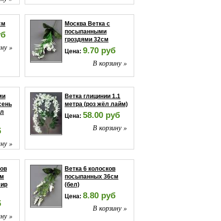
см
Москва Ветка с
посыпанными
уб
гроздями 32см
ну »
9.70 руб
Цена:
В корзину »
ми
Ветка глицинии 1.1
сень
метра (роз жёл лайм)
ол
58.00 руб
Цена:
В корзину »
б
ну »
ков
Ветка 6 колосков
см
посыпанных 36см
сир
(бел)
8.80 руб
Цена:
б
В корзину »
ну »