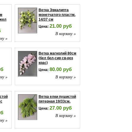
Ветка Эвкалипта
см
монетчатого пластм.
 жел
14/37 см
21.00 руб
Цена:
б
В корзину »
ну »
Ветка магнолий 80см
(бел бел-сир св-роз
крас)
уб
80.00 руб
Цена:
ну »
В корзину »
стой
Ветка елки пушистой
 с
пятерная 19/33см.
27.00 руб
Цена:
уб
В корзину »
ну »