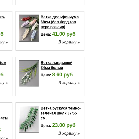
ко-
Ветка дельфиниума
68см (бел борд гол
перс роз сир)
уб
41.00 руб
Цена:
ну »
В корзину »
5см
Ветка ландышей
34см белый
уб
8.60 руб
Цена:
ну »
В корзину »
Ветка рускуса темно-
зеленая шелк 37/55
34см
см.
23.00 руб
Цена:
б
В корзину »
ну »