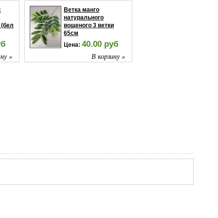
с
Ветка манго
натурального
 (бел
вощеного 3 ветки
65см
уб
40.00 руб
Цена:
ну »
В корзину »