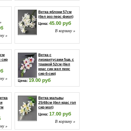
Ветка яблони 57см
(бел роз перс фиол)
.
45.00 руб
Цена:
уб
В корзину »
ну »
7см
Ветка с
л сир
лизиантусами 5цв. с
травкой 52см (бел
крас син жел перс
уб
сир б-сир)
ну »
19.00 руб
Цена:
В корзину »
етка
Ветка мальвы
ми
25/48см (бел крас гол
тм
сир мол)
17.00 руб
Цена:
б
В корзину »
ну »