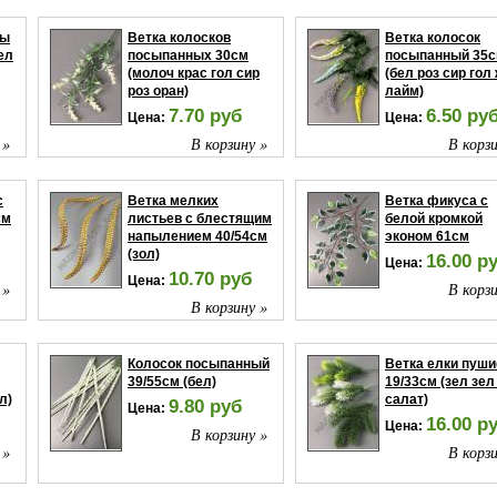
мы
Ветка колосков
Ветка колосок
ел
посыпанных 30см
посыпанный 35
(молоч крас гол сир
(бел роз сир гол
роз оран)
лайм)
7.70 руб
6.50 ру
Цена:
Цена:
 »
В корзину »
В корзи
с
Ветка мелких
Ветка фикуса с
см
листьев с блестящим
белой кромкой
напылением 40/54см
эконом 61см
(зол)
16.00 р
Цена:
10.70 руб
Цена:
 »
В корзи
В корзину »
Колосок посыпанный
Ветка елки пуши
39/55см (бел)
19/33см (зел зел
л)
салат)
9.80 руб
Цена:
16.00 р
Цена:
В корзину »
 »
В корзи