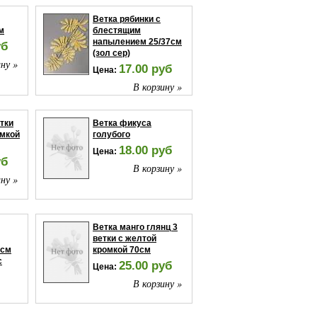
Ветка рябинки с
м
блестящим
напылением 25/37см
уб
(зол сер)
ну »
17.00 руб
Цена:
В корзину »
етки
Ветка фикуса
омкой
голубого
18.00 руб
Цена:
уб
В корзину »
ну »
Ветка манго глянц 3
ветки с желтой
7см
кромкой 70см
с
25.00 руб
Цена:
В корзину »
ну »