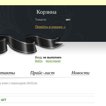
Корзина
Товаров:
нет
Перейти в корзину »
Вход:
не выполнен
,
Войти
регистрация
нтакты
Прайс-лист
Новости
а елки с переходом 18/32см.
5 шт