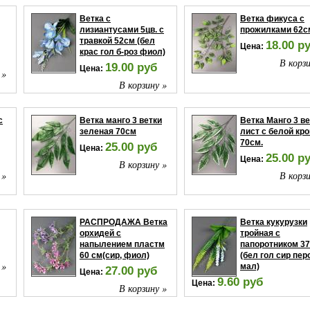
Ветка с
Ветка фикуса с
лизиантусами 5цв. с
прожилками 62с
травкой 52см (бел
18.00 р
Цена:
крас гол б-роз фиол)
В корзи
19.00 руб
Цена:
 »
В корзину »
с
Ветка манго 3 ветки
Ветка Манго 3 в
зеленая 70см
лист с белой кр
70см.
25.00 руб
Цена:
25.00 р
Цена:
В корзину »
 »
В корзи
РАСПРОДАЖА Ветка
Ветка кукурузки
орхидей с
тройная с
напылением пластм
папоротником 3
60 см(сир, фиол)
(бел гол сир пер
 »
мал)
27.00 руб
Цена:
9.60 руб
Цена:
В корзину »
В корзи