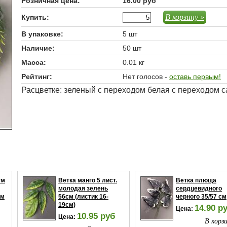
Розничная цена:
16.00 руб
В корзину »
Купить:
В упаковке:
5 шт
Наличие:
50 шт
Масса:
0.01 кг
Рейтинг:
Нет голосов -
оставь первым!
Расцветке: зеленый с переходом белая с переходом 
тм
Ветка манго 5 лист.
Ветка плюща
молодая зелень
сердцевидного
см
56см (листик 16-
черного 35/57 см
19см)
14.90 р
Цена:
10.95 руб
Цена:
В корзи