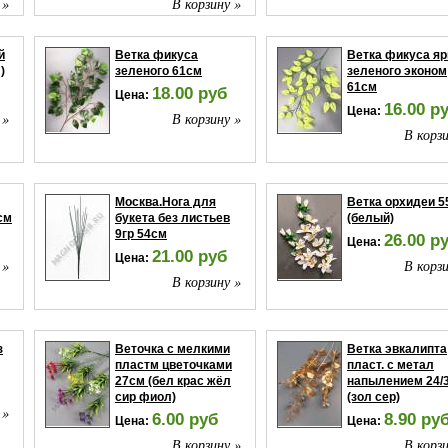
 »
В корзину »
й
Ветка фикуса
Ветка фикуса яр
)
зеленого 61см
зеленого эконом
61см
18.00 руб
Цена:
16.00 р
Цена:
 »
В корзину »
В корзи
Москва.Нога для
Ветка орхидеи 5
см
букета без листьев
(белый)
9гр 54см
26.00 р
Цена:
21.00 руб
Цена:
 »
В корзи
В корзину »
з
Веточка с мелкими
Ветка эвкалипта
пластм цветочками
пласт. с метал
27см (бел крас жёл
напылением 24/
сир фиол)
(зол сер)
 »
6.00 руб
8.90 ру
Цена:
Цена:
В корзину »
В корзи