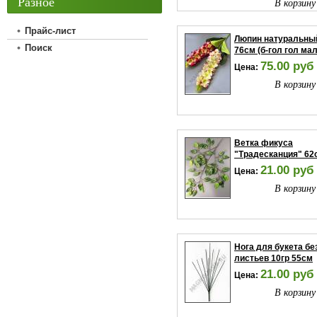
Разное
В корзину
Прайс-лист
Люпин натуральны
Поиск
76см (б-гол гол мал
75.00 руб
Цена:
В корзину
Ветка фикуса
"Традесканция" 62
21.00 руб
Цена:
В корзину
Нога для букета бе
листьев 10гр 55см
21.00 руб
Цена:
В корзину