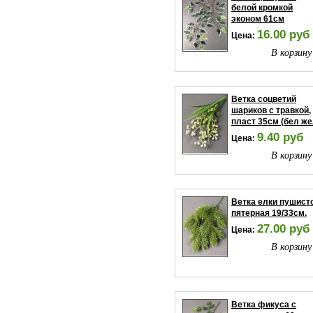
белой кромкой
эконом 61см
16.00 руб
Цена:
В корзину
Ветка соцветий
шариков с травкой,
пласт 35см (бел же
9.40 руб
Цена:
В корзину
Ветка елки пушист
пятерная 19/33см.
27.00 руб
Цена:
В корзину
Ветка фикуса с