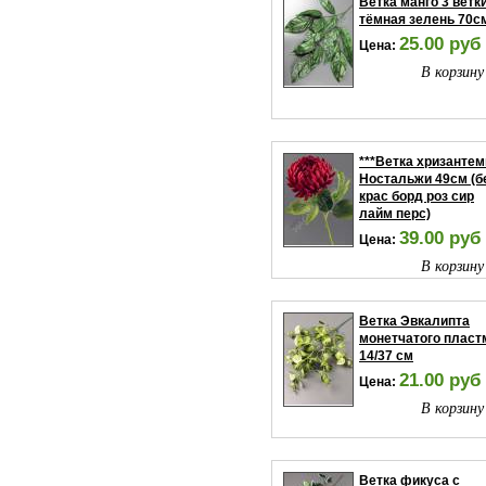
Ветка манго 3 ветк
тёмная зелень 70с
25.00 руб
Цена:
В корзину
***Ветка хризанте
Ностальжи 49см (б
крас борд роз сир
лайм перс)
39.00 руб
Цена:
В корзину
Ветка Эвкалипта
монетчатого пласт
14/37 см
21.00 руб
Цена:
В корзину
Ветка фикуса с