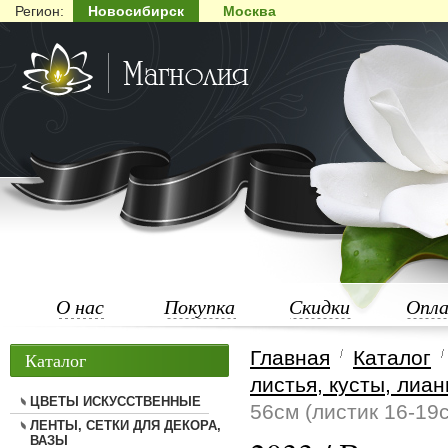
Регион:
Новосибирск
Москва
О нас
Покупка
Скидки
Опл
Главная
Каталог
Каталог
листья, кусты, лиан
ЦВЕТЫ ИСКУССТВЕННЫЕ
56см (листик 16-19
ЛЕНТЫ, СЕТКИ ДЛЯ ДЕКОРА,
ВАЗЫ