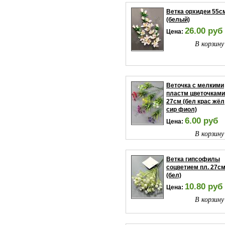
Ветка орхидеи 55с
(белый)
26.00 руб
Цена:
В корзину
Веточка с мелкими
пластм цветочками
27см (бел крас жёл
сир фиол)
6.00 руб
Цена:
В корзину
Ветка гипсофилы
соцветием пл. 27с
(бел)
10.80 руб
Цена:
В корзину