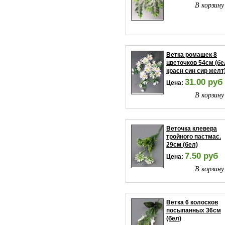
В корзину
Ветка ромашек 8
цветочков 54см (бе
красн син сир желт
31.00 руб
Цена:
В корзину
Веточка клевера
тройного пастмас.
29см (бел)
7.50 руб
Цена:
В корзину
Ветка 6 колосков
посыпанных 36см
(бел)