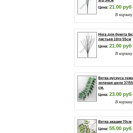
9гр 54см
21.00 руб
Цена:
В корзину
Нога для букета бе
листьев 10гр 55см
21.00 руб
Цена:
В корзину
Ветка рускуса темн
зеленая шелк 37/55
см.
23.00 руб
Цена:
В корзину
Ветка акации 70см
55.00 руб
Цена: