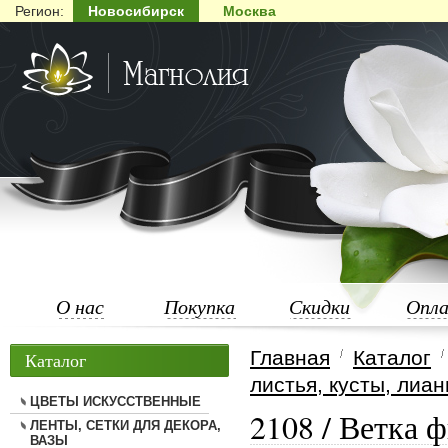
Регион:
Новосибирск
Москва
О нас
Покупка
Скидки
Опл
Главная
Каталог
Каталог
листья, кусты, лиан
ЦВЕТЫ ИСКУССТВЕННЫЕ
2108 / Ветка 
ЛЕНТЫ, СЕТКИ ДЛЯ ДЕКОРА,
ВАЗЫ