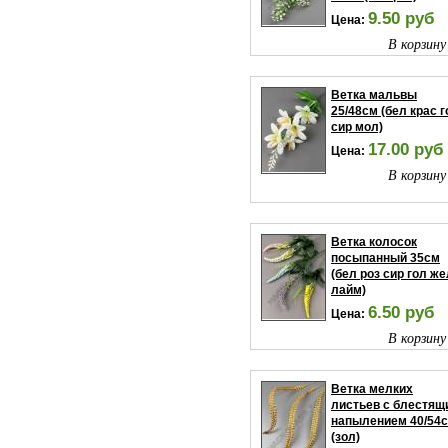
9.50 руб
Цена:
В корзину
Ветка мальвы
25/48см (бел крас г
сир мол)
17.00 руб
Цена:
В корзину
Ветка колосок
посыпанный 35см
(бел роз сир гол же
лайм)
6.50 руб
Цена:
В корзину
Ветка мелких
листьев с блестящ
напылением 40/54
(зол)