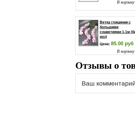
В корзину
Ветка глицинии с
большими
соцветиями 1,1м (б
роз)
85.00 руб
Цена:
В корзину
Отзывы о то
Ваш комментарий