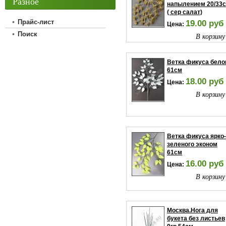
Разное
напылением 20/33
( сер салат)
Прайс-лист
19.00 руб
Цена:
Поиск
В корзину
Ветка фикуса бело
61см
18.00 руб
Цена:
В корзину
Ветка фикуса ярко-
зеленого эконом
61см
16.00 руб
Цена:
В корзину
Москва.Нога для
букета без листьев