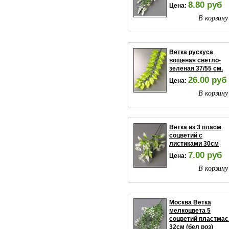
8.80 руб
Цена:
В корзину
Ветка рускуса
вощеная светло-
зеленая 37/55 см.
26.00 руб
Цена:
В корзину
Ветка из 3 пласм
соцветий с
листиками 30см
7.00 руб
Цена:
В корзину
Москва Ветка
мелкоцвета 5
соцветий пластмас
32см (бел роз)