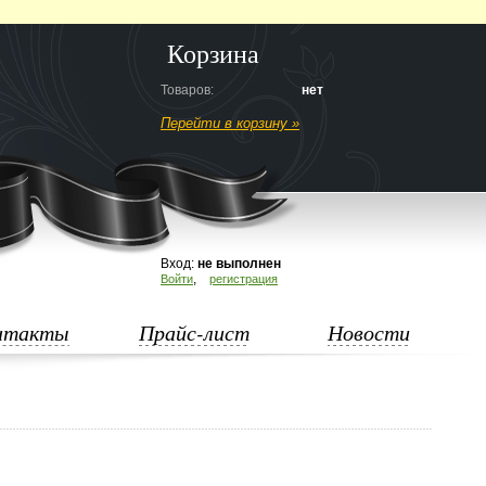
Корзина
Товаров:
нет
Перейти в корзину »
Вход:
не выполнен
,
Войти
регистрация
нтакты
Прайс-лист
Новости