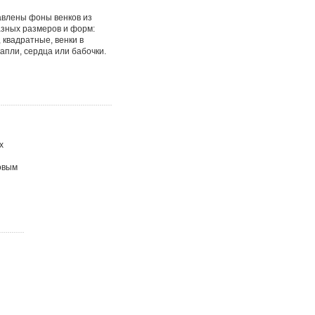
влены фоны венков из
зных размеров и форм:
, квадратные, венки в
апли, сердца или бабочки.
х
овым