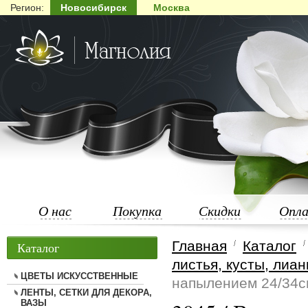
Регион:
Новосибирск
Москва
О нас
Покупка
Скидки
Опл
Главная
Каталог
Каталог
листья, кусты, лиан
ЦВЕТЫ ИСКУССТВЕННЫЕ
напылением 24/34см
ЛЕНТЫ, СЕТКИ ДЛЯ ДЕКОРА,
ВАЗЫ