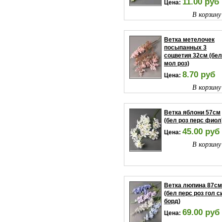
11.00 руб
Цена:
В корзину
Ветка метелочек
посыпанных 3
соцветия 32см (бел
мол роз)
8.70 руб
Цена:
В корзину
Ветка яблони 57см
(бел роз перс фиол
45.00 руб
Цена:
В корзину
Ветка люпина 87см
(бел перс роз гол с
борд)
69.00 руб
Цена: