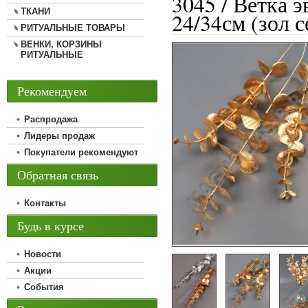
3045 / Ветка 
ТКАНИ
24/34см (зол с
РИТУАЛЬНЫЕ ТОВАРЫ
ВЕНКИ, КОРЗИНЫ
РИТУАЛЬНЫЕ
Рекомендуем
Распродажа
Лидеры продаж
Покупатели рекомендуют
Обратная связь
Контакты
Будь в курсе
Новости
Акции
События