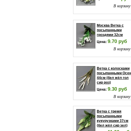
В корзину
Москва Ветка с
посыпанными
гроздями 32см
9.70 руб
Цена:
В корзину
Ветка с колосками
посыпанными Осе
44см (бел жёл гол
сир роз)
9.30 руб
Цена:
В корзину
Ветка с тремя
посыпанными
кукурузками 37см
(бел жёл сир зел)