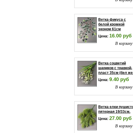
Ветка фикуса с
белой кромкой
эконом 61см
16.00 руб
Цена:
В корзину
Ветка соцветий
шариков с травкой,
пласт 35см (бел же
9.40 руб
Цена:
В корзину
Ветка елки пушист
пятерная 19/33см.
27.00 руб
Цена:
В корзину