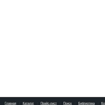
Главная
Каталог
Прайс-лист
Поиск
Библиотека
Ко