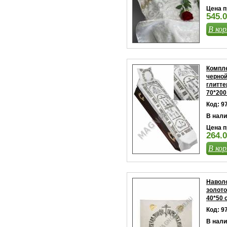
Цена п
545.0
В кор
Компле
черной
глитте
70*200
Код: 9
В нали
Цена п
264.0
В кор
Навол
золото
40*50 
Код: 9
В нали