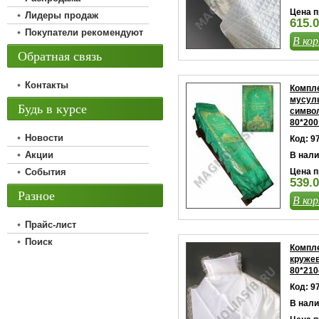
Цена п
Лидеры продаж
615.0
Покупатели рекомендуют
В кор
Обратная связь
Контакты
Компле
мусул
Будь в курсе
символ
80*200
Новости
Код: 9
Акции
В нали
События
Цена п
539.0
Разное
В кор
Прайс-лист
Поиск
Компле
кружев
80*21
Код: 9
В нали