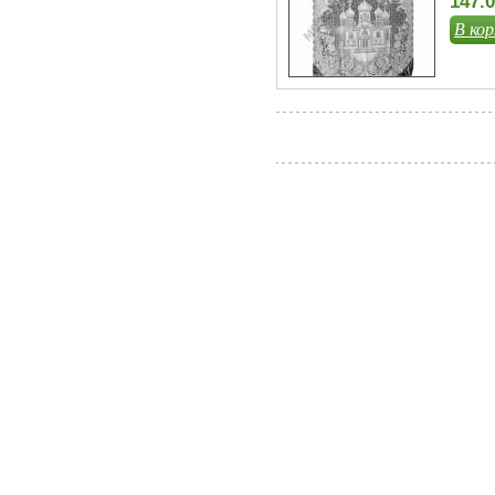
147.0
В кор