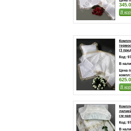
Цена п
345.0
В кор
Компле
термос
(3 пре
Код: 9
В нали
Цена п
компл:
625.
В кор
Компле
лилией
см нав
Код: 9
В нали