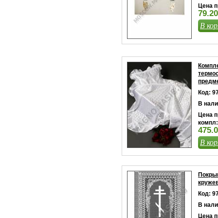
Цена п
79.20
В кор
Компле
термос
предме
Код: 9
В нали
Цена п
компл:
475.
В кор
Покры
кружев
Код: 9
В нали
Цена п