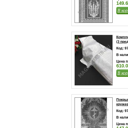
149.6
В кор
Компле
(3 пре
Код: 9
В нали
Цена п
610.0
В кор
Покры
кружев
Код: 9
В нали
Цена п