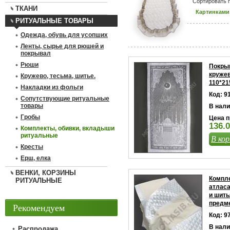
Сортировать п
ТКАНИ
Картинками
РИТУАЛЬНЫЕ ТОВАРЫ
Одежда, обувь для усопших
Ленты, сырье для рюшей и
покрывал
Рюши
Покры
круже
Кружево, тесьма, шитье.
110*21
Накладки из фольги
Код: 9
Сопутствующие ритуальные
товары
В нали
Гробы
Цена п
136.0
Комплекты, обивки, вкладыши
ритуальные
В кор
Кресты
Ерш, елка
ВЕНКИ, КОРЗИНЫ
Компле
РИТУАЛЬНЫЕ
атласа
и шить
предм
Рекомендуем
Код: 9
В нали
Распродажа