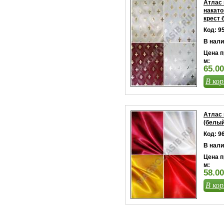
Атлас
накато
крест 
Код: 9
В нали
Цена п
м:
65.00
В кор
Атлас 
(белый
Код: 9
В нали
Цена п
м:
58.00
В кор