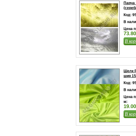
Парча 
(сереб
Код: 9
В нали
Цена п
73.80
В кор
Шелк 
шир 15
Код: 9
В нали
Цена п
м:
19.00
В кор