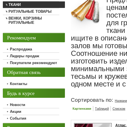
ТКАНИ
ценам
РИТУАЛЬНЫЕ ТОВАРЫ
посте
ВЕНКИ, КОРЗИНЫ
для г
РИТУАЛЬНЫЕ
ткани
ищите в описан
Рекомендуем
залов мы готовы
Распродажа
Соотношение низ
Лидеры продаж
изготовить изде
Покупатели рекомендуют
минимальными з
Обратная связь
тесьмы и кружев
одном месте и 
Контакты
Будь в курсе
Сортировать по:
Назван
Новости
Картинками
Таблицей
Списком
Акции
События
Атлас 