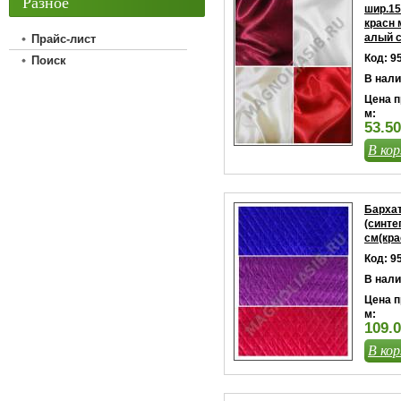
Разное
шир.15
красн 
алый с
Прайс-лист
Код: 9
Поиск
В нали
Цена п
м:
53.50
В кор
Бархат
(синте
см(кра
Код: 9
В нали
Цена п
м:
109.0
В кор