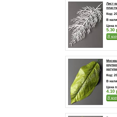
Лист к
пластм
Код: 2
В нали
Цена п
5.30 
В кор
Москва
крупно
натура
Код: 2
В нали
Цена п
4.10 
В кор