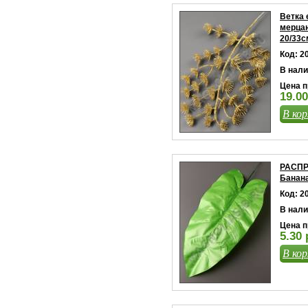
Ветка 
мерца
20/33с
Код: 2
В нали
Цена п
19.00
В кор
РАСПР
Банана
Код: 2
В нали
Цена п
5.30 
В кор