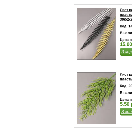
Лист п
пласт
39/52с
Код: 1
В нали
Цена п
15.00
В кор
Лист к
пластм
Код: 2
В нали
Цена п
5.50 
В кор