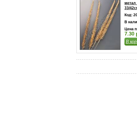
метал
33/42с
Код: 2
В нали
Цена п
7.30 
В кор