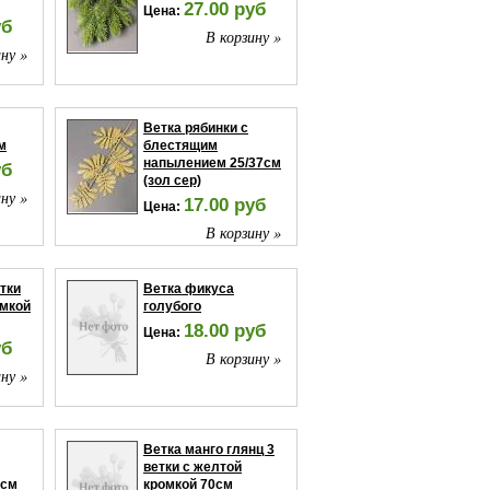
27.00 руб
Цена:
уб
В корзину »
ну »
Ветка рябинки с
м
блестящим
напылением 25/37см
уб
(зол сер)
ну »
17.00 руб
Цена:
В корзину »
етки
Ветка фикуса
омкой
голубого
18.00 руб
Цена:
уб
В корзину »
ну »
Ветка манго глянц 3
ветки с желтой
7см
кромкой 70см