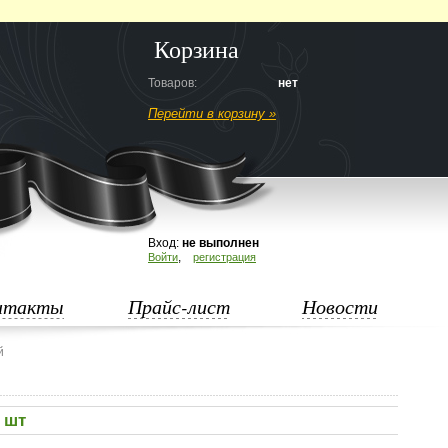
Корзина
Товаров:
нет
Перейти в корзину »
Вход:
не выполнен
,
Войти
регистрация
нтакты
Прайс-лист
Новости
й
0 шт