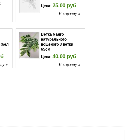
с
25.00 руб
Цена:
В корзину »
ну »
с
Ветка манго
натурального
 (бел
вощеного 3 ветки
65см
уб
40.00 руб
Цена:
ну »
В корзину »