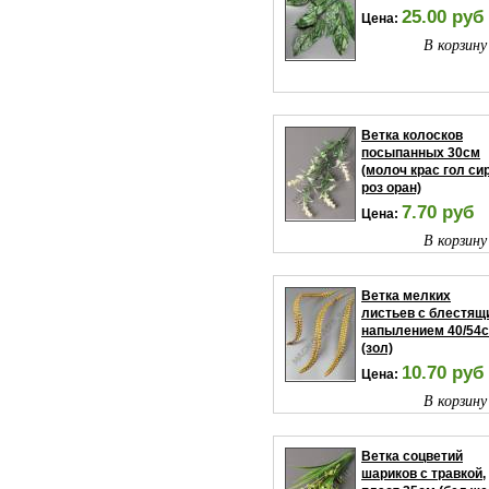
25.00 руб
Цена:
В корзину
Ветка колосков
посыпанных 30см
(молоч крас гол си
роз оран)
7.70 руб
Цена:
В корзину
Ветка мелких
листьев с блестящ
напылением 40/54
(зол)
10.70 руб
Цена:
В корзину
Ветка соцветий
шариков с травкой,