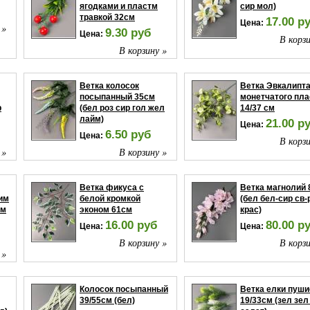
ягодками и пластм
сир мол)
травкой 32см
17.00 р
Цена:
 »
9.30 руб
Цена:
В корзи
В корзину »
Ветка колосок
Ветка Эвкалипт
посыпанный 35см
монетчатого пла
р
(бел роз сир гол жел
14/37 см
лайм)
21.00 р
Цена:
6.50 руб
Цена:
В корзи
 »
В корзину »
Ветка фикуса с
Ветка магнолий
им
белой кромкой
(бел бел-сир св-
см
эконом 61см
крас)
16.00 руб
80.00 р
Цена:
Цена:
В корзину »
В корзи
 »
Колосок посыпанный
Ветка елки пуши
39/55см (бел)
19/33см (зел зел