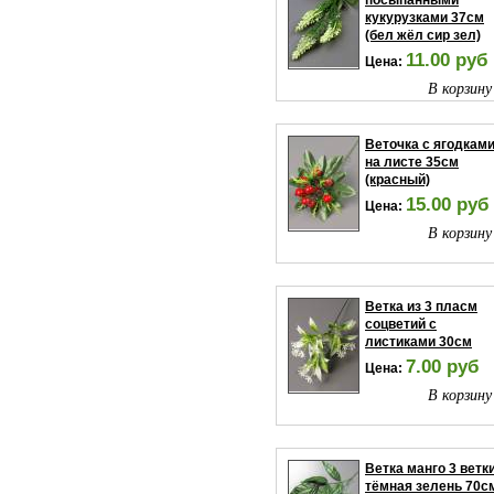
посыпанными
кукурузками 37см
(бел жёл сир зел)
11.00 руб
Цена:
В корзину
Веточка с ягодкам
на листе 35см
(красный)
15.00 руб
Цена:
В корзину
Ветка из 3 пласм
соцветий с
листиками 30см
7.00 руб
Цена:
В корзину
Ветка манго 3 ветк
тёмная зелень 70с