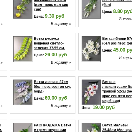
посыпанных 35см
посыпанных 36
(желт перс мал сир
(бел)
син)
8.80 ру
Цена:
9.30 руб
Цена:
В корзи
 »
В корзину »
и
Ветка рускуса
Ветка яблони 57
вощеная светло-
(бел роз перс ф
зеленая 37/55 см.
45.00 р
Цена:
26.00 руб
Цена:
В корзи
 »
В корзину »
Ветка люпина 87см
Ветка с
(бел перс роз гол сир
лизиантусами 5ц
борд)
травкой 52см (б
крас син жел пе
69.00 руб
Цена:
сир б-сир)
 »
В корзину »
19.00 руб
Цена:
В корзи
и
РАСПРОДАЖА Ветка
Ветка мальвы
м.
с тремя крупными
25/48см (бел кра