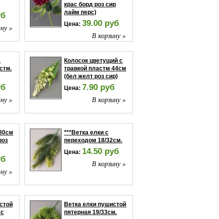
крас борд роз сир
лайм перс)
уб
39.00 руб
Цена:
ну »
В корзину »
а
Колосок цветущий с
стм.
травкой пластм 44см
(бел желт роз сир)
уб
7.90 руб
Цена:
ну »
В корзину »
 80см
***Ветка елки с
роз
переходом 18/32см.
14.50 руб
Цена:
уб
В корзину »
ну »
стой
Ветка елки пушистой
 с
пятерная 19/33см.