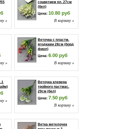
/55
соцветием пл. 27см
(бел)
уб
10.80 руб
Цена:
ну »
В корзину »
Веточка с пластм.
ягодками 28см (борд
фиол)
б
6.00 руб
Цена:
ну »
В корзину »
.1
Веточка клевера
лайм)
тройного пастмас.
29см (бел)
уб
7.50 руб
Цена:
ну »
В корзину »
в
Ветка метелочек