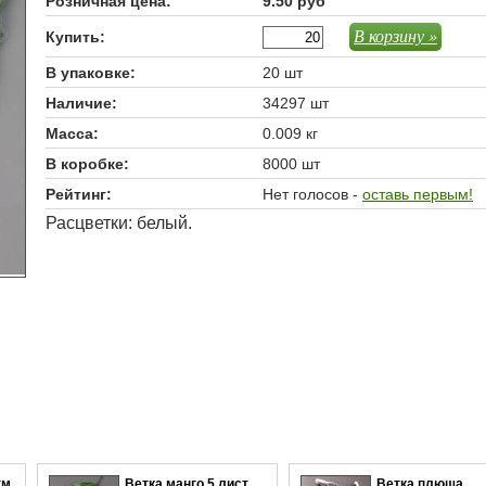
Розничная цена:
9.50 руб
В корзину »
Купить:
В упаковке:
20 шт
Наличие:
34297 шт
Масса:
0.009 кг
В коробке:
8000 шт
Рейтинг:
Нет голосов -
оставь первым!
Расцветки: белый.
тм
Ветка манго 5 лист.
Ветка плюща