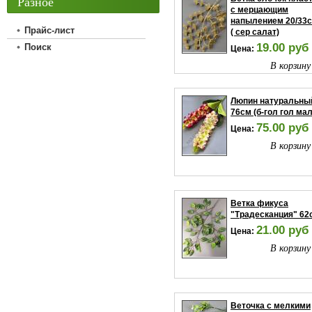
Разное
с мерцающим
напылением 20/33
Прайс-лист
( сер салат)
19.00 руб
Поиск
Цена:
В корзину
Люпин натуральны
76см (б-гол гол мал
75.00 руб
Цена:
В корзину
Ветка фикуса
"Традесканция" 62
21.00 руб
Цена:
В корзину
Веточка с мелкими