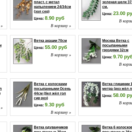
пласт. с метал
зеленая шелк 37
напылением 24/34см
см.
(зол сер)
23.00 р
Цена:
8.90 руб
Цена:
В корзи
 »
В корзину »
Ветка акации 70см
Москва Ветка с
и
посыпанными
55.00 руб
Цена:
гроздями 32см
В корзину »
9.70 ру
Цена:
В корзи
 »
Ветка с колосками
Ветка глицинии 1
л
посыпанными Осень
метра (роз жёл 
)
44см (бел жёл гол
58.00 р
Цена:
сир роз)
В корзи
9.30 руб
Цена:
 »
В корзину »
Ветка одуванчиков
Ветка 6 колоско