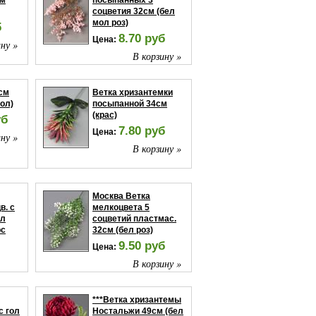
см
посыпанных 3
соцветия 32см (бел
мол роз)
б
8.70 руб
Цена:
ну »
В корзину »
см
Ветка хризантемки
иол)
посыпанной 34см
(крас)
уб
7.80 руб
Цена:
ну »
В корзину »
Москва Ветка
в. с
мелкоцвета 5
ел
соцветий пластмас.
рс
32см (бел роз)
9.50 руб
Цена:
В корзину »
ну »
***Ветка хризантемы
с гол
Ностальжи 49см (бел