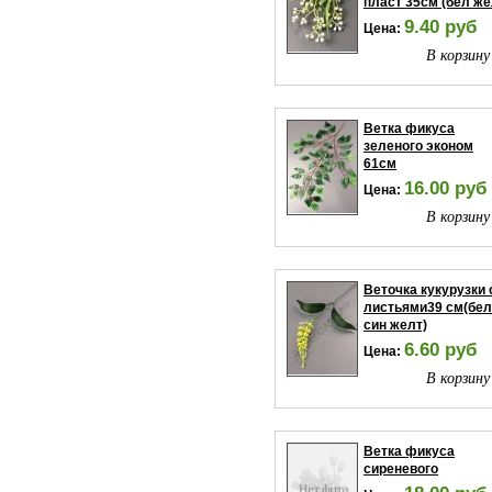
пласт 35см (бел же
9.40 руб
Цена:
В корзину
Ветка фикуса
зеленого эконом
61см
16.00 руб
Цена:
В корзину
Веточка кукурузки 
листьями39 см(бел
син желт)
6.60 руб
Цена:
В корзину
Ветка фикуса
сиреневого