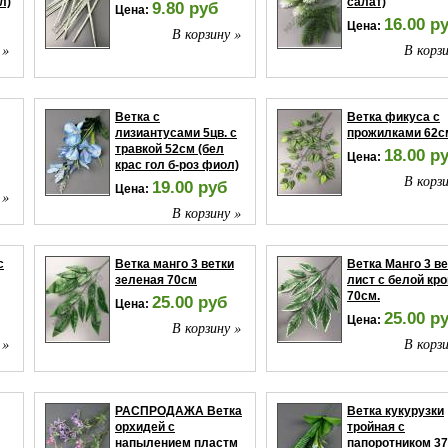
л)
салат)
9.80 руб
Цена:
16.00 р
Цена:
В корзину »
 »
В корзи
Ветка с
Ветка фикуса с
лизиантусами 5цв. с
прожилками 62с
травкой 52см (бел
18.00 р
Цена:
крас гол б-роз фиол)
В корзи
19.00 руб
Цена:
 »
В корзину »
с
Ветка манго 3 ветки
Ветка Манго 3 в
зеленая 70см
лист с белой кр
70см.
25.00 руб
Цена:
25.00 р
Цена:
В корзину »
 »
В корзи
РАСПРОДАЖА Ветка
Ветка кукурузки
орхидей с
тройная с
напылением пластм
папоротником 3