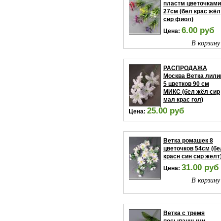
пластм цветочками
27см (бел крас жёл
сир фиол)
6.00 руб
Цена:
В корзину
РАСПРОДАЖА
Москва Ветка лили
5 цветков 90 см
МИКС (бел жёл сир
мал крас гол)
25.00 руб
Цена:
В корзину
Ветка ромашек 8
цветочков 54см (бе
красн син сир желт
31.00 руб
Цена:
В корзину
Ветка с тремя