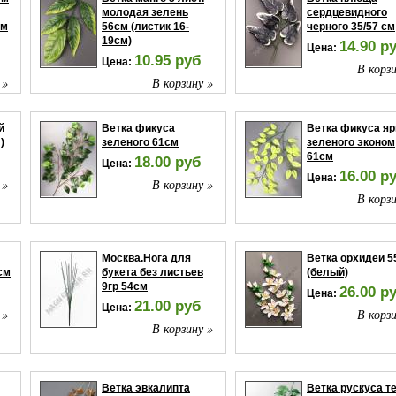
молодая зелень
сердцевидного
см
56см (листик 16-
черного 35/57 см
19см)
14.90 р
Цена:
10.95 руб
Цена:
В корзи
 »
В корзину »
й
Ветка фикуса
Ветка фикуса яр
)
зеленого 61см
зеленого эконом
61см
18.00 руб
Цена:
16.00 р
Цена:
 »
В корзину »
В корзи
Москва.Нога для
Ветка орхидеи 5
см
букета без листьев
(белый)
9гр 54см
26.00 р
Цена:
21.00 руб
Цена:
 »
В корзи
В корзину »
Ветка эвкалипта
Ветка рускуса т