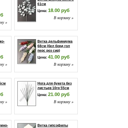
61см
18.00 руб
Цена:
уб
В корзину »
ну »
ко-
Ветка дельфиниума
68см (бел борд гол
перс роз сир)
уб
41.00 руб
Цена:
ну »
В корзину »
5см
Нога для букета без
листьев 10гр 55см
уб
21.00 руб
Цена:
ну »
В корзину »
емно-
Ветка гипсофилы