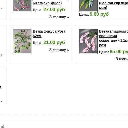
60 см(сир, фиол)
(бел гол сир пер
 »
мал)
27.00 руб
Цена:
9.60 руб
Цена:
В корзину »
В корзи
Ветка фикуса Роза
Ветка глицинии 
62см
большими
соцветиями 1,1м
21.00 руб
Цена:
роз)
В корзину »
85.00 р
Цена:
 »
В корзи
м.
 »
м!