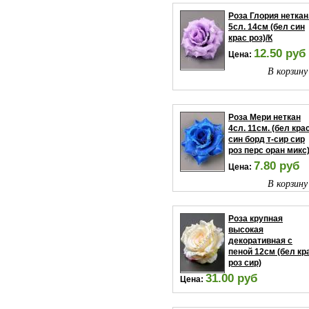
Роза Глория неткан
5сл. 14см (бел син
крас роз)/К
12.50 руб
Цена:
В корзину
Роза Мери неткан
4сл. 11см. (бел кра
син борд т-сир сир
роз перс оран микс)
7.80 руб
Цена:
В корзину
Роза крупная
высокая
декоративная с
пеной 12см (бел кр
роз сир)
31.00 руб
Цена:
В корзину