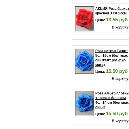
АКЦИЯ Роза барха
красная 3 сл 12см
13.55 руб
Цена:
В корзину
Роза неткан Гигант
5сл 19см (бел крас
син желт роз фио
микс)
15.50 руб
Цена:
В корзину
Роза Амбер плотн
хлопок с блеском
4сл 14 см (бел крас
син)/К
15.50 руб
Цена:
В корзину