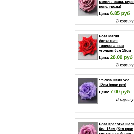
молоч лосось сире
пепел-розы)
6.85 руб
Цена:
В корзину
Роза Магия
бархатная
тонированная
уголком 6сл 15см
26.00 руб
Цена:
В корзину
***Роза шёлк 5сл
12см (крас роз)
7.00 руб
Цена:
В корзину
Роза Красотка шёл
6сл 15см (бел крас
син сир роз бордо