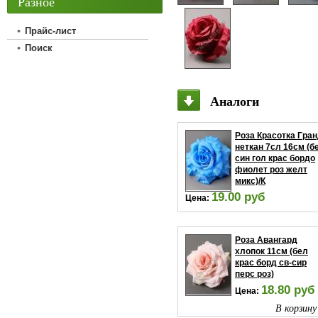
Разное
Прайс-лист
Поиск
Аналоги
Роза Красотка Гра
неткан 7сл 16см (б
син гол крас бордо
фиолет роз желт
микс)/К
19.00 руб
Цена:
В корзину
Роза Авангард
хлопок 11см (бел
крас борд св-сир
перс роз)
18.80 руб
Цена:
В корзину