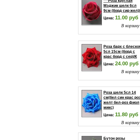
***Роза круглая
Мэджик шелк 6сл
9см (борд сир жел)
11.00 руб
Цена:
В корзину
Роза барх с блеско
5сл 15см (борд с
крас борд с сер)/К
24.00 руб
Цена:
В корзину
Роза шелк 5сл 14
см(бел син крас ро
желт бел-роз фиол
микс)
11.80 руб
Цена:
В корзину
Бутон розы