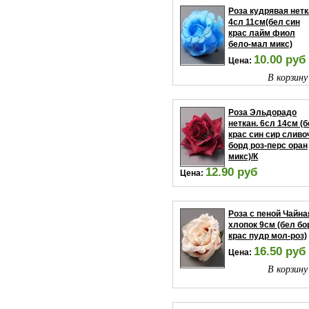
Роза кудрявая нетк
4сл 11см(бел син
крас лайм фиол
бело-мал микс)
10.00 руб
Цена:
В корзину
Роза Эльдорадо
неткан. 6сл 14см (
крас син сир сливо
борд роз-перс оран
микс)/К
12.90 руб
Цена:
В корзину
Роза с пеной Чайна
хлопок 9см (бел бо
крас пудр мол-роз)
16.50 руб
Цена:
В корзину