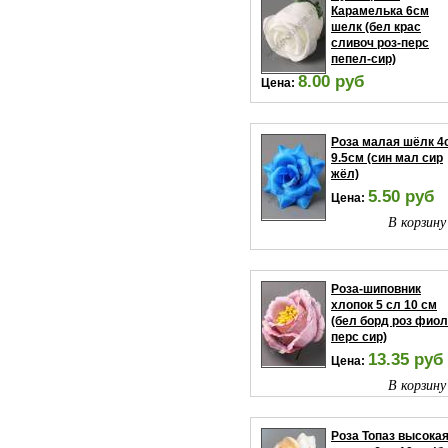
Карамелька 6см
шелк (бел крас
сливоч роз-перс
пепел-сир)
8.00 руб
Цена:
В корзину
Роза малая шёлк 4
9.5см (син мал сир
жёл)
5.50 руб
Цена:
В корзину
Роза-шиповник
хлопок 5 сл 10 см
(бел борд роз фиол
перс сир)
13.35 руб
Цена:
В корзину
Роза Топаз высока