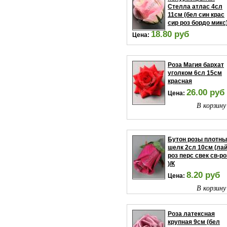
Стелла атлас 4сл
11см (бел син крас
сир роз бордо микс
18.80 руб
Цена:
В корзину
Роза Магия бархат
уголком 6сл 15см
красная
26.00 руб
Цена:
В корзину
Бутон розы плотн
шелк 2сл 10см (ла
роз перс свек св-ро
)/К
8.20 руб
Цена:
В корзину
Роза латексная
крупная 9см (бел