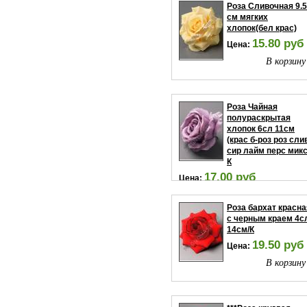
Роза Сливочная 9.5
см мягких
хлопок(бел крас)
15.80 руб
Цена:
В корзину
Роза Чайная
полураскрытая
хлопок 6сл 11см
(крас б-роз роз сли
сир лайм перс микс
К
17.00 руб
Цена:
В корзину
Роза бархат красна
с черным краем 4с
14см/К
19.50 руб
Цена:
В корзину