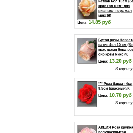
неткан 6сл 10см (б
крас гол желт роз
вишн зел перс мал
микс)/К
14.85 руб
Цена:
В корзину
Бутон розы Невест
сатин 4сл 10 см (б
крас шамп борд ро
сир крем микс)/К
13.20 руб
Цена:
В корзину
*** Роза бархат 4сл
9.5см (красный)/К
10.70 руб
Цена:
В корзину
АКЦИЯ Роза крупн
полураскрытая