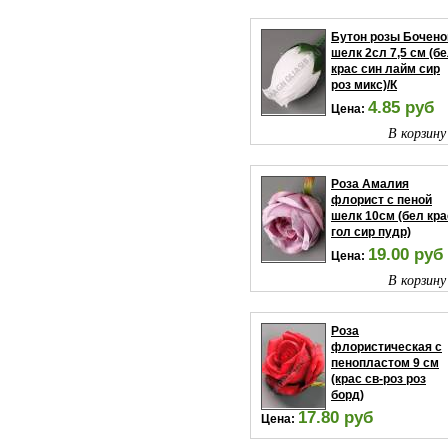
Бутон розы Бочено
шелк 2сл 7,5 см (б
крас син лайм сир
роз микс)/К
4.85 руб
Цена:
В корзину
Роза Амалия
флорист с пеной
шелк 10см (бел кра
гол сир пудр)
19.00 руб
Цена:
В корзину
Роза
флористическая с
пенопластом 9 см
(крас св-роз роз
борд)
17.80 руб
Цена:
В корзину