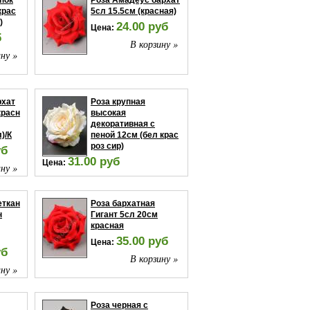
пок
Роза Амадеус бархат
крас
5сл 15.5см (красная)
)
24.00 руб
Цена:
б
В корзину »
ну »
рхат
Роза крупная
красн
высокая
декоративная с
)/К
пеной 12см (бел крас
роз сир)
уб
31.00 руб
Цена:
ну »
В корзину »
еткан
Роза бархатная
н
Гигант 5сл 20см
красная
35.00 руб
Цена:
уб
В корзину »
ну »
Роза черная с