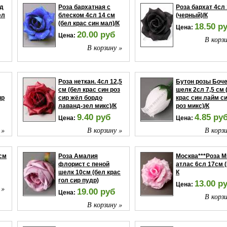
нд
Роза бархатная с
Роза бархат 4сл
ел
блеском 4сл 14 см
(черный)/К
(бел крас син мал)/К
18.50 р
Цена:
20.00 руб
Цена:
В корзи
В корзину »
 »
Роза неткан. 4сл 12,5
Бутон розы Боч
см (бел крас син роз
шелк 2сл 7,5 см 
ир
сир жёл бордо
крас син лайм с
лаванд-зел микс)/К
роз микс)/К
9.40 руб
4.85 ру
Цена:
Цена:
 »
В корзину »
В корзи
см
Роза Амалия
Москва***Роза М
флорист с пеной
атлас 6сл 17см (
шелк 10см (бел крас
К
гол сир пудр)
13.00 р
Цена:
 »
19.00 руб
Цена:
В корзи
В корзину »