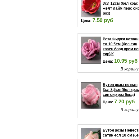
3сл 12см (бел крас
желт лайм перс си
роз)
7.50 руб
Цена:
В корзину
Роза Фиджи неткан
сл 10.5см (бел син
красн борд крем пе
сир)/К
10.95 руб
Цена:
В корзину
Бутон розы неткан
3сл 8,5см (бел крас
син сир роз борд)
7.20 руб
Цена:
В корзину
Бутон розы Невест
сатин 4сл 10 см (б