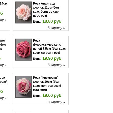
 14см
Роза Авангард
хлопок 11см (бел
крас борд св-сир
уб
перс роз)
ну »
18.80 руб
Цена:
В корзину »
енок
Роза
(бел
флористическая с
ир
пеной 7,5см (бел крас
крем св-роз т-роз)
б
19.90 руб
Цена:
ну »
В корзину »
эри
Роза "Кремовая"
роз)/
хлопок 10см (бел
крас мол-роз роз б-
мал жел)
уб
19.00 руб
Цена:
ну »
В корзину »