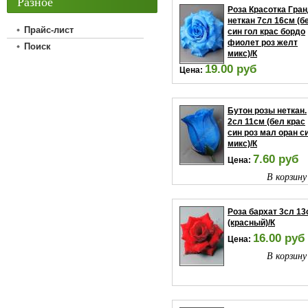
Разное
Роза Красотка Гра
неткан 7сл 16см (б
Прайс-лист
син гол крас бордо
фиолет роз желт
Поиск
микс)/К
19.00 руб
Цена:
В корзину
Бутон розы неткан.
2сл 11см (бел крас
син роз мал оран с
микс)/К
7.60 руб
Цена:
В корзину
Роза бархат 3сл 13
(красный)/К
16.00 руб
Цена:
В корзину