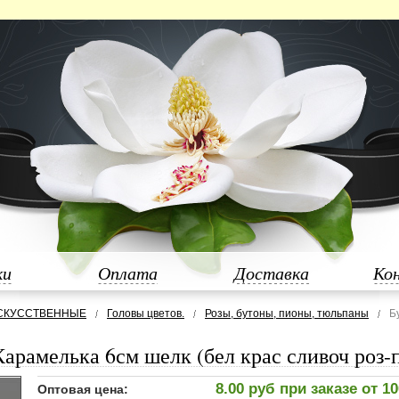
ки
Оплата
Доставка
Ко
СКУССТВЕННЫЕ
Головы цветов.
Розы, бутоны, пионы, тюльпаны
Б
Карамелька 6см шелк (бел крас сливоч роз-
8.00 руб при заказе от 1
Оптовая цена: