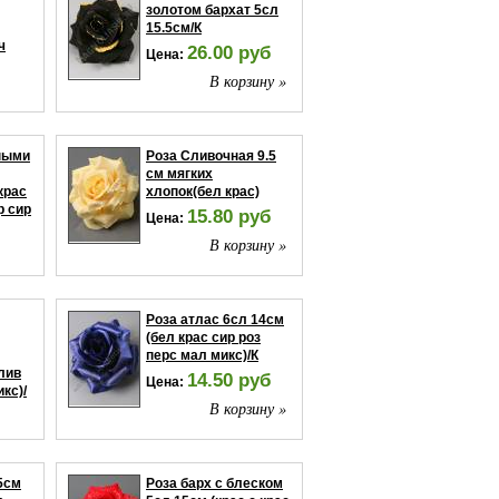
золотом бархат 5сл
15.5см/К
ч
26.00 руб
Цена:
В корзину »
ну »
нными
Роза Сливочная 9.5
см мягких
крас
хлопок(бел крас)
р сир
15.80 руб
Цена:
В корзину »
ну »
Роза атлас 6сл 14см
(бел крас сир роз
перс мал микс)/К
слив
14.50 руб
Цена:
кс)/
В корзину »
ну »
5см
Роза барх с блеском