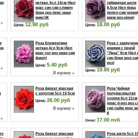
ир
неткан. 6сл 14см (бел
гибридная шелк
крас син сир сливоч
8,5см (бел борд
борд роз-перс оран
пепел-сир черни
микс)/К
крем роз-крем)
 »
12.90 руб
18.00 руб
Цена:
Цена:
В корзину »
В корзи
я
Роза Клементина
Роза с закруче
рд
неткан 4сл 9см (бел
краями с пеной
крас гол роз оран сир
"Лиза" 9см (бел 
фиол)
син борд мол-си
роз)
5.40 руб
Цена:
 »
19.85 руб
Цена:
В корзину »
В корзи
Роза бархат красная
Роза Чайная
л
с золотом 5сл 15,5см
полураскрытая
хлопок 6сл 11см
26.00 руб
Цена:
(крас б-роз роз 
В корзину »
сир лайм перс ми
К
 »
17.00 руб
Цена:
В корзи
то
Роза бархат красная
Роза шелк 5сл 1