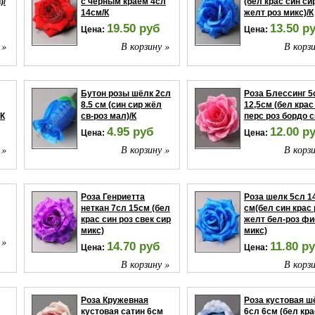
)/
с черным краем 4сл
(бел крас син си
14см/К
желт роз микс)/К
19.50 руб
13.50 р
Цена:
Цена:
 »
В корзину »
В корзи
Бутон розы шёлк 2сл
Роза Блессинг 5
8.5 см (син сир жёл
12,5см (бел крас
/К
св-роз мал)/К
перс роз бордо с
4.95 руб
12.00 р
Цена:
Цена:
 »
В корзину »
В корзи
Роза Генриетта
Роза шелк 5сл 1
неткан 7сл 15см (бел
см(бел син крас 
крас син роз свек сир
желт бел-роз ф
микс)
микс)
 »
14.70 руб
11.80 р
Цена:
Цена:
В корзину »
В корзи
Роза Кружевная
Роза кустовая ш
кустовая сатин 6см
6сл 6см (бел кра