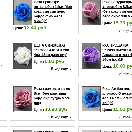
Роза Гран-При
Роза полураскр
неткан. 6сл 14см (бел
хлопок 6сл 8.5с
крас син сир перс
(бел крас син л
бордо фио желт
перс сир слив ми
микс)/К
15.20 р
Цена:
13.40 руб
Цена:
В корзи
 »
В корзину »
т
ЦЕНА СНИЖЕНА!
РАСПРОДАЖА.
***Роза Бьюти шёлк
***Роза высокая
4сл 12см (мал сир)
Аваланж атлас 
10см (роз)/К
5.00 руб
Цена:
 »
10.00 р
Цена:
В корзину »
В корзи
Роза кремовая шелк
Роза Амбер пло
8см (бел крас виш
хлопок с блеско
борд сир пудра мол-
4сл 14 см (бел к
роз)
син)/К
 »
10.90 руб
15.50 р
Цена:
Цена:
В корзину »
В корзи