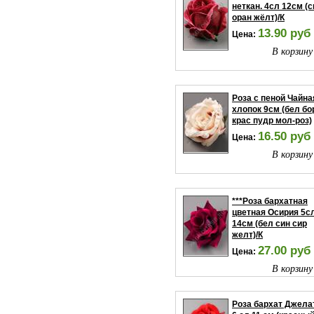
неткан. 4сл 12см (с
оран жёлт)/К
13.90 руб
Цена:
В корзину
Роза с пеной Чайна
хлопок 9см (бел бо
крас пудр мол-роз)
16.50 руб
Цена:
В корзину
***Роза бархатная
цветная Осирия 5с
14см (бел син сир
желт)/К
27.00 руб
Цена:
В корзину
Роза бархат Джела