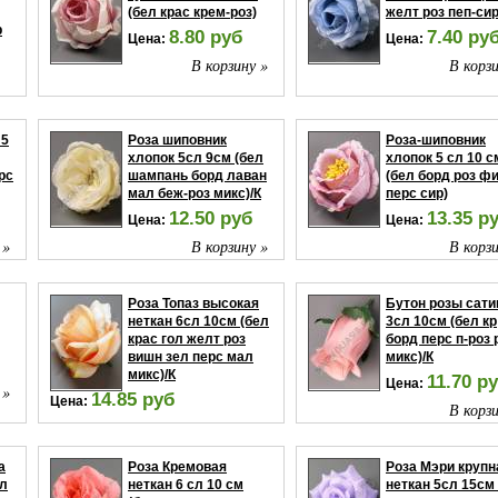
(бел крас крем-роз)
желт роз пеп-сир
р
8.80 руб
7.40 ру
Цена:
Цена:
В корзину »
В корзи
 »
 5
Роза шиповник
Роза-шиповник
хлопок 5сл 9см (бел
хлопок 5 сл 10 с
рс
шампань борд лаван
(бел борд роз ф
мал беж-роз микс)/К
перс сир)
12.50 руб
13.35 р
Цена:
Цена:
 »
В корзину »
В корзи
Роза Топаз высокая
Бутон розы сати
неткан 6сл 10см (бел
3сл 10см (бел кр
крас гол желт роз
борд перс п-роз 
вишн зел перс мал
микс)/К
микс)/К
11.70 р
Цена:
 »
14.85 руб
Цена:
В корзи
В корзину »
а
Роза Кремовая
Роза Мэри крупн
ел
неткан 6 сл 10 см
неткан 5сл 15см