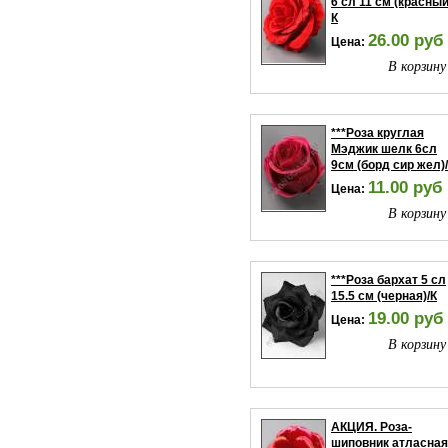
6 сл 11 см (красный
К
26.00 руб
Цена:
В корзину
***Роза круглая
Мэджик шелк 6сл
9см (борд сир жел)
11.00 руб
Цена:
В корзину
***Роза бархат 5 сл
15.5 см (черная)/К
19.00 руб
Цена:
В корзину
АКЦИЯ. Роза-
шиповник атласная