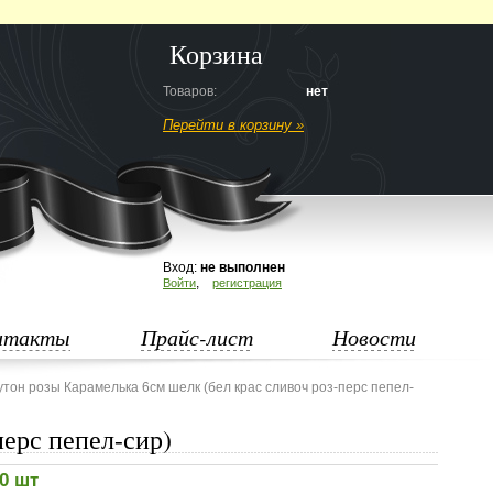
Корзина
Товаров:
нет
Перейти в корзину »
Вход:
не выполнен
,
Войти
регистрация
нтакты
Прайс-лист
Новости
утон розы Карамелька 6см шелк (бел крас сливоч роз-перс пепел-
перс пепел-сир)
00 шт