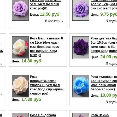
Роза Глория неткан.
Роза Мейкап хло
5сл. 14см (бел син
4сл 12,5 см(бел 
крас роз)/К
син сир желт роз
12.50 руб
9.75 ру
Цена:
Цена:
В корзину »
В корзи
 »
Роза Белла неткан. 6
Роза цветная ба
с
сл 11см (бел крас-
5сл 15.5см (син 
мал борд роз-перс
желт вишн с бел
/К
роз сир мол-борд
серед борд фиол
микс)/К
24.00 р
Цена:
14.80 руб
Цена:
 »
В корзи
В корзину »
Роза
Роза кудрявая н
флористическая
4сл 11см(бел си
хлопок 10,5см (бел
крас лайм фиол
крас борд сир чернич
бело-мал микс)
 »
сливоч роз)
10.00 р
Цена:
17.30 руб
Цена:
В корзи
В корзину »
ая
Роза Эльдорадо
Роза Чайно-