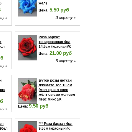
)
жёл)
б
5.50 руб
Цена:
ну »
В корзину »
Роза бархат
м
тонированная 4сл
иол
14.5см (красная)/К
21.00 руб
Цена:
уб
В корзину »
ну »
н
Бутон розы неткан
Джелато 3сл 10 см
роз
(мол кр-зел свек
жёлт св-сир мол-зел
перс микс )/К
уб
9.50 руб
Цена:
ну »
В корзину »
ая
*** Роза бархат 4сл
 (бел
9.5см (красный)/К