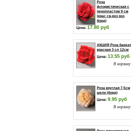
Роза
флористическая с
пенопластом 9 см
(крас св-роз роз
борд)
17.80 руб
Цена:
В корзину
АКЦИЯ Роза барха
красная 3 сл 12см
13.55 руб
Цена:
В корзину
Роза круглая 7,5см
шелк (борд)
9.95 руб
Цена:
В корзину