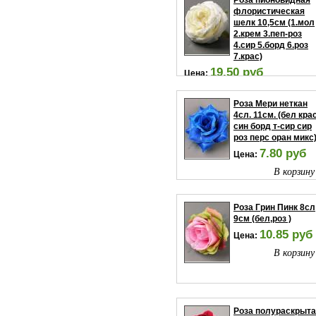
Роза пионовидная
флористическая
шелк 10,5см (1.мол
2.крем 3.пеп-роз
4.сир 5.борд 6.роз
7.крас)
19.50 руб
Цена:
В корзину
Роза Мери неткан
4сл. 11см. (бел кра
син борд т-сир сир
роз перс оран микс)
7.80 руб
Цена:
В корзину
Роза Грин Пинк 8сл
9см (бел,роз )
10.85 руб
Цена:
В корзину
Роза полураскрыт