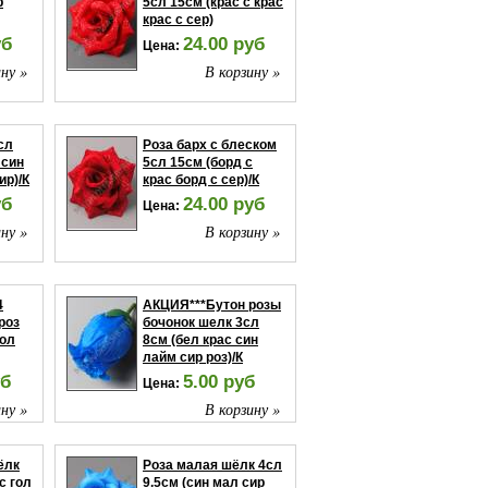
р
5сл 15см (крас с крас
крас с сер)
уб
24.00 руб
Цена:
ну »
В корзину »
сл
Роза барх с блеском
 син
5сл 15см (борд с
ир)/К
крас борд с сер)/К
уб
24.00 руб
Цена:
ну »
В корзину »
4
АКЦИЯ***Бутон розы
роз
бочонок шелк 3сл
иол
8см (бел крас син
лайм сир роз)/К
уб
5.00 руб
Цена:
ну »
В корзину »
ёлк
Роза малая шёлк 4сл
с гол
9.5см (син мал сир