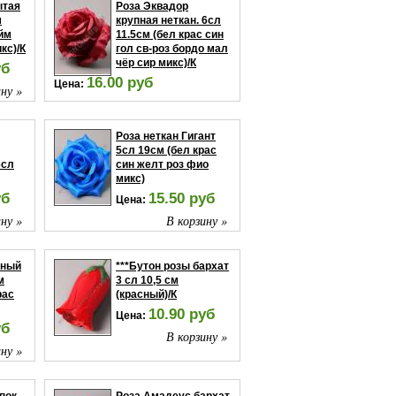
ытая
Роза Эквадор
м
крупная неткан. 6сл
айм
11.5см (бел крас син
кс)/К
гол св-роз бордо мал
чёр сир микс)/К
уб
16.00 руб
Цена:
ну »
В корзину »
Роза неткан Гигант
5сл 19см (бел крас
6сл
син желт роз фио
микс)
уб
15.50 руб
Цена:
ну »
В корзину »
тный
***Бутон розы бархат
м
3 сл 10,5 см
рас
(красный)/К
10.90 руб
Цена:
уб
В корзину »
ну »