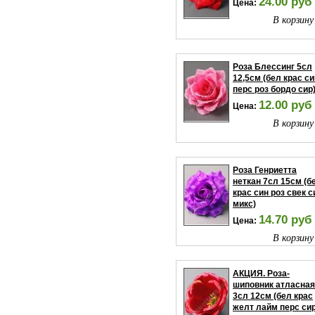
24.00 руб
Цена:
В корзину
Роза Блессинг 5сл
12,5см (бел крас си
перс роз бордо сир)
12.00 руб
Цена:
В корзину
Роза Генриетта
неткан 7сл 15см (б
крас син роз свек с
микс)
14.70 руб
Цена:
В корзину
АКЦИЯ. Роза-
шиповник атласная
3сл 12см (бел крас
желт лайм перс си