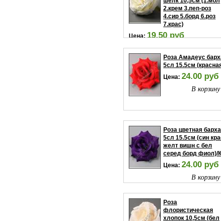
шелк 10,5см (1.мол
2.крем 3.пеп-роз
4.сир 5.борд 6.роз
7.крас)
19.50 руб
Цена:
В корзину
Роза Амадеус барх
5сл 15.5см (красна
24.00 руб
Цена:
В корзину
Роза цветная барха
5сл 15.5см (син кр
желт вишн с бел
серед борд фиол)/
24.00 руб
Цена:
В корзину
Роза
флористическая
хлопок 10,5см (бел