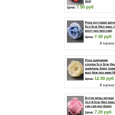
роз)
7.50 руб
Цена:
В корзину
Роза кустовая шёл
6сл 6см (бел крас 
желт роз пеп-сир)
7.40 руб
Цена:
В корзину
Роза шиповник
хлопок 5сл 9см (бе
шампань борд лав
мал беж-роз микс)/
12.50 руб
Цена:
В корзину
Бутон розы неткан
3сл 8,5см (бел крас
син сир роз борд)
7.20 руб
Цена: