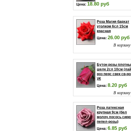
18.80 руб
Цена:
В корзину
Роза Магия бархат
уголком 6сл 15см
красная
26.00 руб
Цена:
В корзину
Бутон розы плотн
шелк 2сл 10см (ла
роз перс свек св-ро
)/К
8.20 руб
Цена:
В корзину
Роза латексная
крупная 9см (бел
молоч лосось сире
пепел-розы)
6.85 руб
Цена: