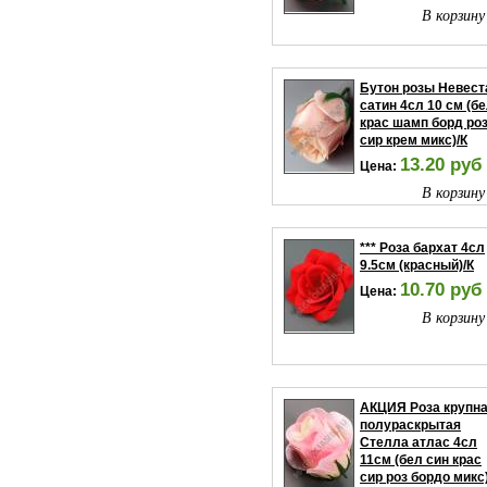
В корзину
Бутон розы Невест
сатин 4сл 10 см (б
крас шамп борд ро
сир крем микс)/К
13.20 руб
Цена:
В корзину
*** Роза бархат 4сл
9.5см (красный)/К
10.70 руб
Цена:
В корзину
АКЦИЯ Роза крупн
полураскрытая
Стелла атлас 4сл
11см (бел син крас
сир роз бордо микс