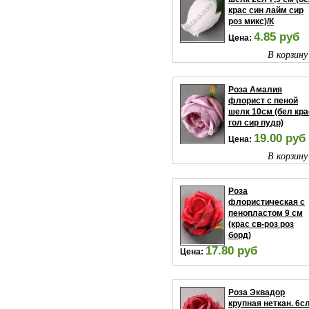
крас син лайм сир
роз микс)/К
4.85 руб
Цена:
В корзину
Роза Амалия
флорист с пеной
шелк 10см (бел кра
гол сир пудр)
19.00 руб
Цена:
В корзину
Роза
флористическая с
пенопластом 9 см
(крас св-роз роз
борд)
17.80 руб
Цена:
В корзину
Роза Эквадор
крупная неткан. 6с