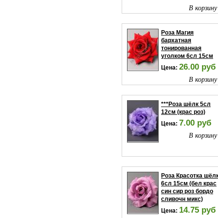
В корзину
Роза Магия
бархатная
тонированная
уголком 6сл 15см
26.00 руб
Цена:
В корзину
***Роза шёлк 5сл
12см (крас роз)
7.00 руб
Цена:
В корзину
Роза Красотка шёл
6сл 15см (бел крас
син сир роз бордо
сливочн микс)
14.75 руб
Цена: