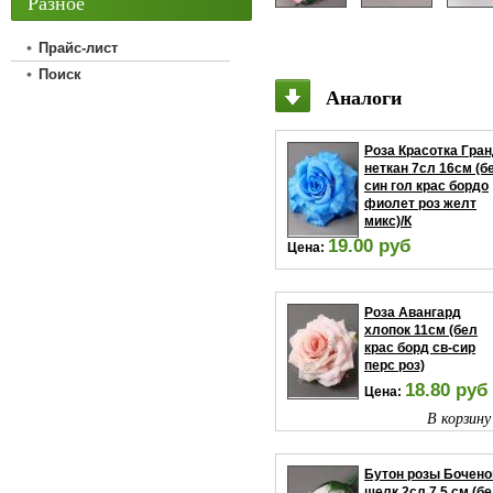
Разное
Прайс-лист
Поиск
Аналоги
Роза Красотка Гра
неткан 7сл 16см (б
син гол крас бордо
фиолет роз желт
микс)/К
19.00 руб
Цена:
В корзину
Роза Авангард
хлопок 11см (бел
крас борд св-сир
перс роз)
18.80 руб
Цена:
В корзину
Бутон розы Бочено
шелк 2сл 7,5 см (б