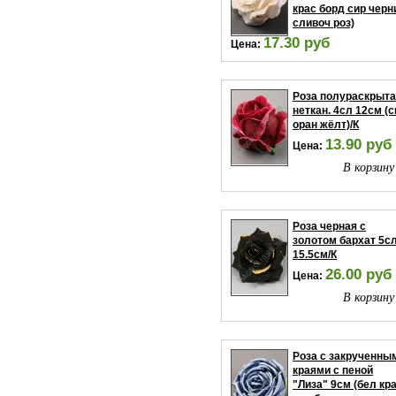
крас борд сир черн
сливоч роз)
17.30 руб
Цена:
В корзину
Роза полураскрыт
неткан. 4сл 12см (с
оран жёлт)/К
13.90 руб
Цена:
В корзину
Роза черная с
золотом бархат 5с
15.5см/К
26.00 руб
Цена:
В корзину
Роза с закрученны
краями с пеной
"Лиза" 9см (бел кр