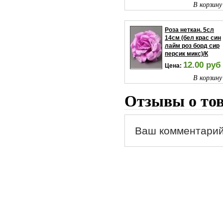
В корзину
Роза неткан. 5сл
14см (бел крас син
лайм роз борд сир
персик микс)/К
12.00 руб
Цена:
В корзину
Отзывы о то
Ваш комментарий