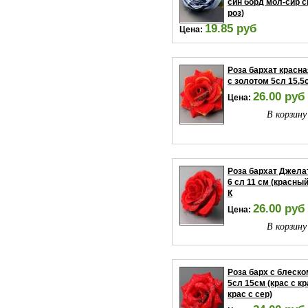
син борд мол-сир с
роз)
19.85 руб
Цена:
В корзину
Роза бархат красна
с золотом 5сл 15,5
26.00 руб
Цена:
В корзину
Роза бархат Джела
6 сл 11 см (красный
К
26.00 руб
Цена:
В корзину
Роза барх с блеско
5сл 15см (крас с кр
крас с сер)