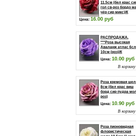
11.5см (бел крас си
гол св-роз бордо м
чёр сир микс)/К
16.00 руб
Цена:
В корзину
РАСПРОДАЖА.
***Роза высокая
Аваланж атлас 6сл
10см (роз)/К
10.00 руб
Цена:
В корзину
Роза кремовая шел
8см (бел крас виш
борд сир пудра мол
роз)
10.90 руб
Цена:
В корзину
Роза пионовидная
флористическая