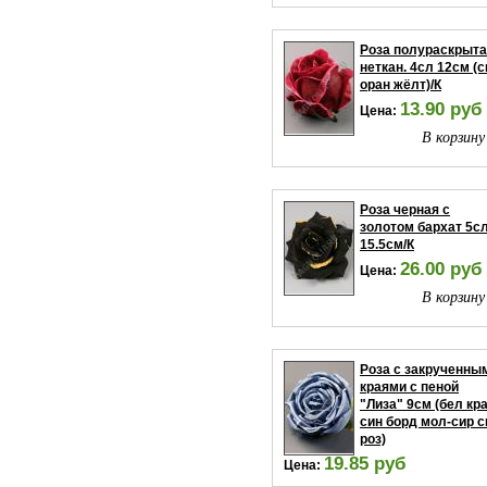
В корзину
Роза полураскрыт
неткан. 4сл 12см (с
оран жёлт)/К
13.90 руб
Цена:
В корзину
Роза черная с
золотом бархат 5с
15.5см/К
26.00 руб
Цена:
В корзину
Роза с закрученны
краями с пеной
"Лиза" 9см (бел кр
син борд мол-сир с
роз)
19.85 руб
Цена: