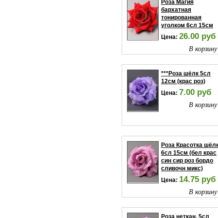
Роза Магия
бархатная
тонированная
уголком 6сл 15см
26.00 руб
Цена:
В корзину
***Роза шёлк 5сл
12см (крас роз)
7.00 руб
Цена:
В корзину
Роза Красотка шёл
6сл 15см (бел крас
син сир роз бордо
сливочн микс)
14.75 руб
Цена:
В корзину
Роза неткан. 5сл