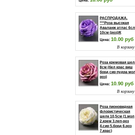
Цена:
В корзину
РАСПРОДАЖА.
***Роза высокая
Аваланж атлас 6сл
10см (роз)/К
10.00 руб
Цена:
В корзину
Роза кремовая шел
8см (бел крас виш
борд сир пудра мол
роз)
10.90 руб
Цена:
В корзину
Роза пионовидная
флористическая
шелк 10,5см (1.мол
2.крем 3.пеп-роз
4.сир 5.борд 6.роз
7.крас)