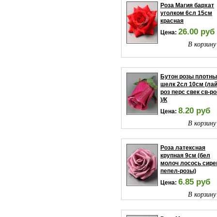
Роза Магия бархат
уголком 6сл 15см
красная
26.00 руб
Цена:
В корзину
Бутон розы плотн
шелк 2сл 10см (ла
роз перс свек св-ро
)/К
8.20 руб
Цена:
В корзину
Роза латексная
крупная 9см (бел
молоч лосось сире
пепел-розы)
6.85 руб
Цена:
В корзину