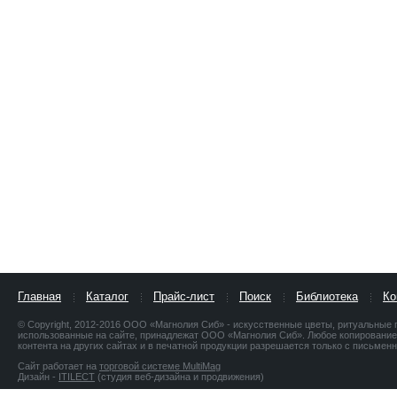
Главная
Каталог
Прайс-лист
Поиск
Библиотека
Ко
© Copyright, 2012-2016 ООО «Магнолия Сиб» - искусственные цветы, ритуальные 
использованные на сайте, принадлежат ООО «Магнолия Сиб». Любое копирование
контента на других сайтах и в печатной продукции разрешается только с письме
Сайт работает на
торговой системе MultiMag
Дизайн -
ITILECT
(студия веб-дизайна и продвижения)