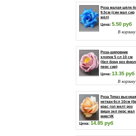
Роза малая шёлк 4
9.5см (син мал сир
жёл)
5.50 руб
Цена:
В корзину
Роза-шиповник
хлопок 5 сл 10 см
(бел борд роз фиол
перс сир)
13.35 руб
Цена:
В корзину
Роза Топаз высока
неткан 6сл 10см (б
крас гол желт роз
вишн зел перс мал
микс)/К
14.85 руб
Цена:
В корзину