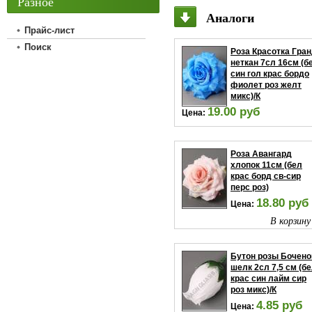
Разное
Аналоги
Прайс-лист
Поиск
Роза Красотка Гра
неткан 7сл 16см (б
син гол крас бордо
фиолет роз желт
микс)/К
19.00 руб
Цена:
В корзину
Роза Авангард
хлопок 11см (бел
крас борд св-сир
перс роз)
18.80 руб
Цена:
В корзину
Бутон розы Бочено
шелк 2сл 7,5 см (б
крас син лайм сир
роз микс)/К
4.85 руб
Цена: