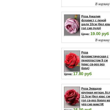
В корзину
Роза Амалия
флорист с пеной
шелк 10см (бел кра
гол сир пудр)
19.00 руб
Цена:
В корзину
Роза
флористическая с
пенопластом 9 см
(крас св-роз роз
борд)
17.80 руб
Цена:
В корзину
Роза Эквадор
крупная неткан. 6с
11.5см (бел крас си
гол св-роз бордо м
чёр сир микс)/К
16.00 руб