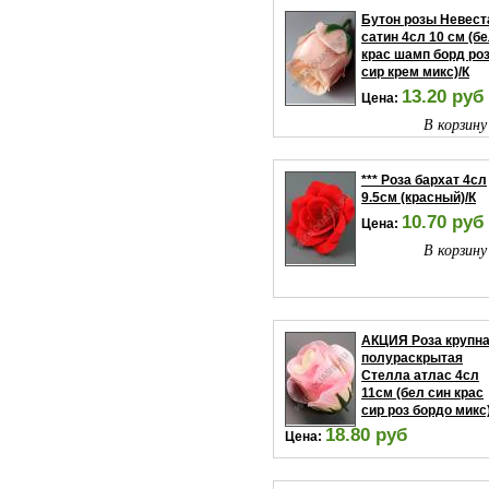
Бутон розы Невест
сатин 4сл 10 см (б
крас шамп борд ро
сир крем микс)/К
13.20 руб
Цена:
В корзину
*** Роза бархат 4сл
9.5см (красный)/К
10.70 руб
Цена:
В корзину
АКЦИЯ Роза крупн
полураскрытая
Стелла атлас 4сл
11см (бел син крас
сир роз бордо микс
18.80 руб
Цена:
В корзину