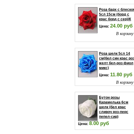
Роза барх с блеско
5сл 15см (борд с
крас борд с сер)/К
24.00 руб
Цена:
В корзину
Роза шелк 5сл 14
см(бел син крас ро
желт бел-роз фиол
микс)
11.80 руб
Цена:
В корзину
Бутон розы
Карамелька 6см
шелк (бел крас
сливоч роз-перс
пепел-сир)
8.00 руб
Цена:
В корзину