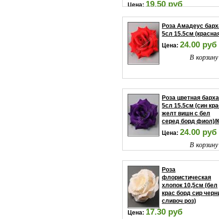
19.50 руб
Цена:
В корзину
Роза Амадеус барх
5сл 15.5см (красна
24.00 руб
Цена:
В корзину
Роза цветная барха
5сл 15.5см (син кр
желт вишн с бел
серед борд фиол)/
24.00 руб
Цена:
В корзину
Роза
флористическая
хлопок 10,5см (бел
крас борд сир черн
сливоч роз)
17.30 руб
Цена: