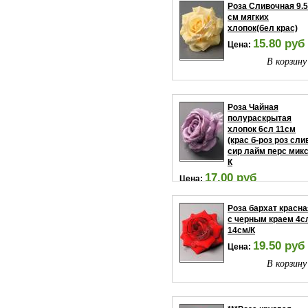
Роза Сливочная 9.5
см мягких
хлопок(бел крас)
15.80 руб
Цена:
В корзину
Роза Чайная
полураскрытая
хлопок 6сл 11см
(крас б-роз роз сли
сир лайм перс микс
К
17.00 руб
Цена:
В корзину
Роза бархат красна
с черным краем 4с
14см/К
19.50 руб
Цена:
В корзину