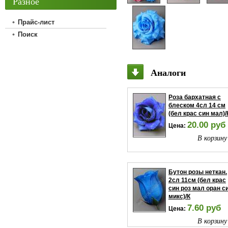
Разное
Прайс-лист
Поиск
Аналоги
Роза бархатная с
блеском 4сл 14 см
(бел крас син мал)/
20.00 руб
Цена:
В корзину
Бутон розы неткан.
2сл 11см (бел крас
син роз мал оран с
микс)/К
7.60 руб
Цена:
В корзину