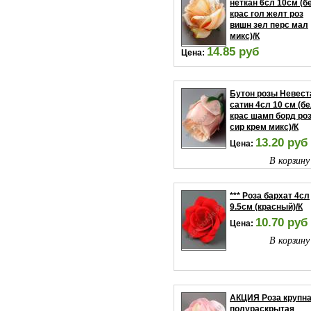
неткан 6сл 10см (б
крас гол желт роз
вишн зел перс мал
микс)/К
14.85 руб
Цена:
В корзину
Бутон розы Невест
сатин 4сл 10 см (б
крас шамп борд ро
сир крем микс)/К
13.20 руб
Цена:
В корзину
*** Роза бархат 4сл
9.5см (красный)/К
10.70 руб
Цена:
В корзину
АКЦИЯ Роза крупн
полураскрытая