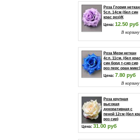
Роза Глория неткан
5сл. 14см (бел син
крас роз)/К
12.50 руб
Цена:
В корзину
Роза Мери неткан
4сл. 11см. (бел кра
син борд т-сир сир
роз перс оран микс)
7.80 руб
Цена:
В корзину
Роза крупная
высокая
декоративная с
пеной 12см (бел кр
роз сир)
31.00 руб
Цена:
В корзину