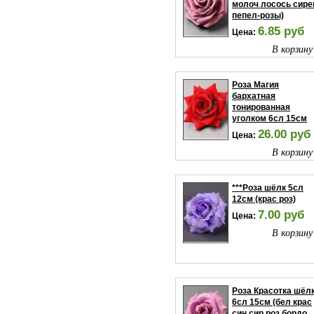
молоч лосось сире
пепел-розы)
6.85 руб
Цена:
В корзину
Роза Магия
бархатная
тонированная
уголком 6сл 15см
26.00 руб
Цена:
В корзину
***Роза шёлк 5сл
12см (крас роз)
7.00 руб
Цена:
В корзину
Роза Красотка шёл
6сл 15см (бел крас
син сир роз бордо