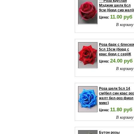
***Роза круглая
Мэджик шелк 6сл
9см (борд сир жел)
11.00 руб
Цена:
В корзину
Роза барх с блеско
5сл 15см (борд с
крас борд с сер)/К
24.00 руб
Цена:
В корзину
Роза шелк 5сл 14
см(бел син крас ро
желт бел-роз фиол
микс)
11.80 руб
Цена:
В корзину
Бутон розы