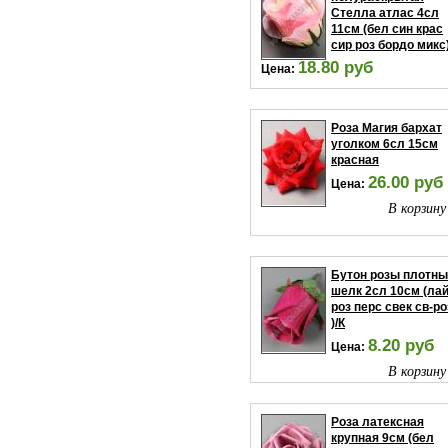
Стелла атлас 4сл
11см (бел син крас
сир роз бордо микс
18.80 руб
Цена:
В корзину
Роза Магия бархат
уголком 6сл 15см
красная
26.00 руб
Цена:
В корзину
Бутон розы плотн
шелк 2сл 10см (ла
роз перс свек св-ро
)/К
8.20 руб
Цена:
В корзину
Роза латексная
крупная 9см (бел