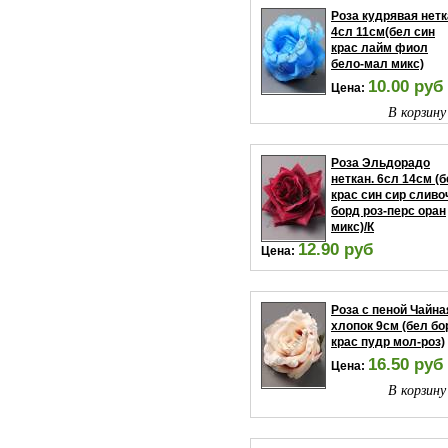
Роза кудрявая нетк
4сл 11см(бел син
крас лайм фиол
бело-мал микс)
10.00 руб
Цена:
В корзину
Роза Эльдорадо
неткан. 6сл 14см (
крас син сир сливо
борд роз-перс оран
микс)/К
12.90 руб
Цена:
В корзину
Роза с пеной Чайна
хлопок 9см (бел бо
крас пудр мол-роз)
16.50 руб
Цена:
В корзину