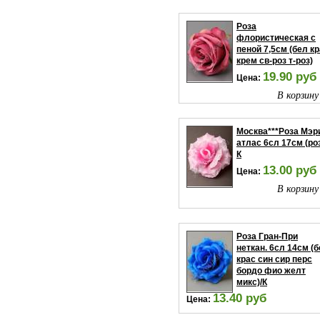
Роза
флористическая с
пеной 7,5см (бел к
крем св-роз т-роз)
19.90 руб
Цена:
В корзину
Москва***Роза Мэр
атлас 6сл 17см (роз
К
13.00 руб
Цена:
В корзину
Роза Гран-При
неткан. 6сл 14см (
крас син сир перс
бордо фио желт
микс)/К
13.40 руб
Цена:
В корзину