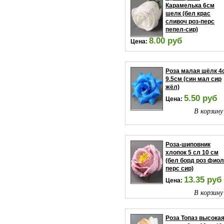
Карамелька 6см
шелк (бел крас
сливоч роз-перс
пепел-сир)
8.00 руб
Цена:
В корзину
Роза малая шёлк 4
9.5см (син мал сир
жёл)
5.50 руб
Цена:
В корзину
Роза-шиповник
хлопок 5 сл 10 см
(бел борд роз фиол
перс сир)
13.35 руб
Цена:
В корзину
Роза Топаз высока