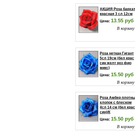
АКЦИЯ Роза барха
красная 3 сл 12см
13.55 руб
Цена:
В корзину
Роза неткан Гигант
5сл 19см (бел крас
син желт роз фио
микс)
15.50 руб
Цена:
В корзину
Роза Амбер плотн
хлопок с блеском
4сл 14 см (бел крас
син)/К
15.50 руб
Цена:
В корзину