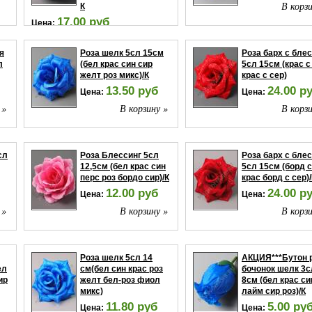
В корзи
К
17.00 руб
Цена:
В корзину »
я
Роза шелк 5сл 15см
Роза барх с бле
л
(бел крас син сир
5сл 15см (крас с
желт роз микс)/К
крас с сер)
13.50 руб
24.00 р
Цена:
Цена:
 »
В корзину »
В корзи
сл
Роза Блессинг 5сл
Роза барх с бле
12,5см (бел крас син
5сл 15см (борд с
перс роз бордо сир)/К
крас борд с сер)
12.00 руб
24.00 р
Цена:
Цена:
 »
В корзину »
В корзи
Роза шелк 5сл 14
АКЦИЯ***Бутон 
ел
см(бел син крас роз
бочонок шелк 3с
ир
желт бел-роз фиол
8см (бел крас си
микс)
лайм сир роз)/К
11.80 руб
5.00 ру
Цена:
Цена: