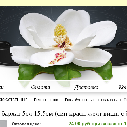
ки
Оплата
Доставка
Ко
СКУССТВЕННЫЕ
Головы цветов.
Розы, бутоны, пионы, тюльпаны
Р
я бархат 5сл 15.5см (син красн желт вишн с
24.00 руб при заказе от 
Оптовая цена: