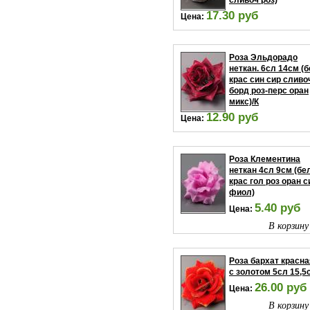
сливоч роз)
17.30 руб
Цена:
В корзину
Роза Эльдорадо
неткан. 6сл 14см (
крас син сир сливо
борд роз-перс оран
микс)/К
12.90 руб
Цена:
В корзину
Роза Клементина
неткан 4сл 9см (бе
крас гол роз оран с
фиол)
5.40 руб
Цена:
В корзину
Роза бархат красна
с золотом 5сл 15,5
26.00 руб
Цена:
В корзину