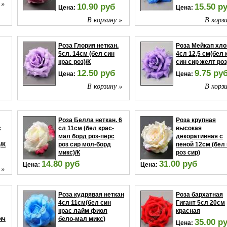
 »
10.90 руб
15.50 р
Цена:
Цена:
В корзину »
В корзи
Роза Глория неткан.
Роза Мейкап хло
5сл. 14см (бел син
4сл 12,5 см(бел 
крас роз)/К
син сир желт роз
12.50 руб
9.75 ру
Цена:
Цена:
В корзину »
В корзи
 »
Роза Белла неткан. 6
Роза крупная
с
сл 11см (бел крас-
высокая
мал борд роз-перс
декоративная с
/К
роз сир мол-борд
пеной 12см (бел
микс)/К
роз сир)
14.80 руб
31.00 руб
Цена:
Цена:
 »
В корзину »
В корзи
Роза кудрявая неткан
Роза бархатная
4сл 11см(бел син
Гигант 5сл 20см
крас лайм фиол
красная
ич
бело-мал микс)
35.00 р
Цена: