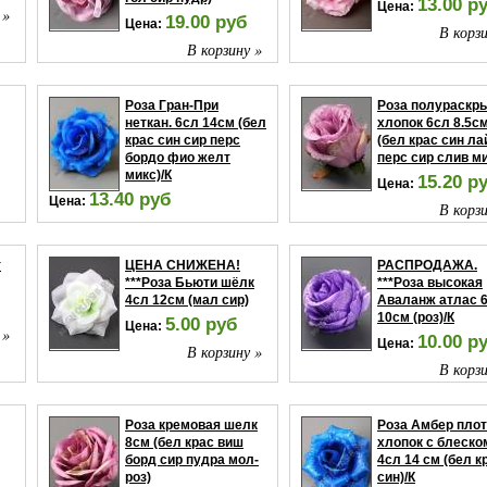
13.00 р
Цена:
 »
19.00 руб
Цена:
В корзи
В корзину »
Роза Гран-При
Роза полураскр
неткан. 6сл 14см (бел
хлопок 6сл 8.5с
крас син сир перс
(бел крас син л
бордо фио желт
перс сир слив ми
микс)/К
15.20 р
Цена:
13.40 руб
Цена:
В корзи
 »
В корзину »
т
ЦЕНА СНИЖЕНА!
РАСПРОДАЖА.
***Роза Бьюти шёлк
***Роза высокая
4сл 12см (мал сир)
Аваланж атлас 
10см (роз)/К
5.00 руб
Цена:
 »
10.00 р
Цена:
В корзину »
В корзи
Роза кремовая шелк
Роза Амбер пло
8см (бел крас виш
хлопок с блеско
борд сир пудра мол-
4сл 14 см (бел к
роз)
син)/К