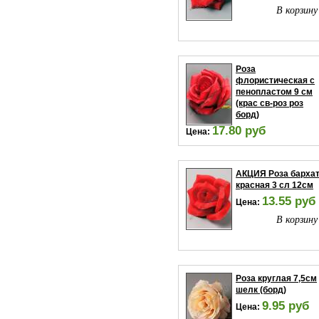
В корзину
Роза
флористическая с
пенопластом 9 см
(крас св-роз роз
борд)
17.80 руб
Цена:
В корзину
АКЦИЯ Роза барха
красная 3 сл 12см
13.55 руб
Цена:
В корзину
Роза круглая 7,5см
шелк (борд)
9.95 руб
Цена: