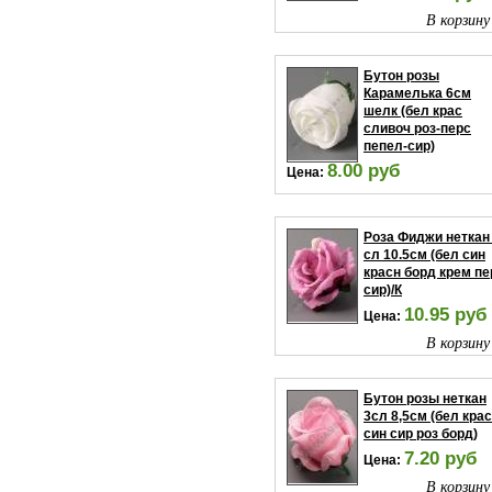
В корзину
Бутон розы
Карамелька 6см
шелк (бел крас
сливоч роз-перс
пепел-сир)
8.00 руб
Цена:
В корзину
Роза Фиджи неткан
сл 10.5см (бел син
красн борд крем пе
сир)/К
10.95 руб
Цена:
В корзину
Бутон розы неткан
3сл 8,5см (бел крас
син сир роз борд)
7.20 руб
Цена:
В корзину