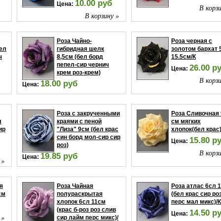
10.00 руб
Цена:
В корзи
В корзину »
 »
Роза Чайно-
Роза черная с
бел
гибридная шелк
золотом бархат 
ч
8,5см (бел борд
15.5см/К
пепел-сир чернич
26.00 р
Цена:
крем роз-крем)
В корзи
18.00 руб
Цена:
 »
В корзину »
Роза с закрученными
Роза Сливочная 
л
краями с пеной
см мягких
ир
"Лиза" 9см (бел крас
хлопок(бел крас
син борд мол-сир сир
15.80 р
Цена:
роз)
В корзи
19.85 руб
Цена:
 »
В корзину »
я
Роза Чайная
Роза атлас 6сл 
см
полураскрытая
(бел крас сир ро
хлопок 6сл 11см
перс мал микс)/К
(крас б-роз роз слив
14.50 р
Цена:
 »
сир лайм перс микс)/