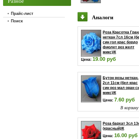
Разное
Прайс-лист
Аналоги
Поиск
Роза Красотка Гра
неткан 7сл 16см (б
син гол крас бордо
фиолет роз желт
микс)/К
19.00 руб
Цена:
В корзину
Бутон розы неткан.
2сл 11см (бел крас
син роз мал оран с
микс)/К
7.60 руб
Цена:
В корзину
Роза бархат 3сл 13
(красный)/К
16.00 руб
Цена: