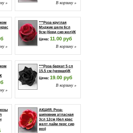
ну »
В корзину »
ском
***Роза круглая
 крас
Мэджик шелк 6сл
9см (борд сир жел)/К
уб
11.00 руб
Цена:
ну »
В корзину »
ском
***Роза бархат 5 сл
15.5 см (черная)/К
/К
19.00 руб
Цена:
уб
В корзину »
ну »
розы
АКЦИЯ. Роза-
л
шиповник атласная
н
3сл 12см (бел крас
желт лайм перс сир
роз)
б