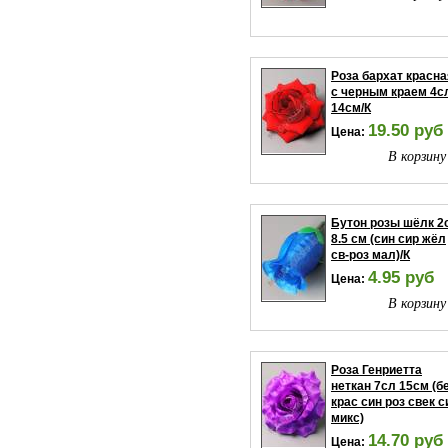
Роза бархат красна
с черным краем 4с
14см/К
19.50 руб
Цена:
В корзину
Бутон розы шёлк 2
8.5 см (син сир жёл
св-роз мал)/К
4.95 руб
Цена:
В корзину
Роза Генриетта
неткан 7сл 15см (б
крас син роз свек с
микс)
14.70 руб
Цена: