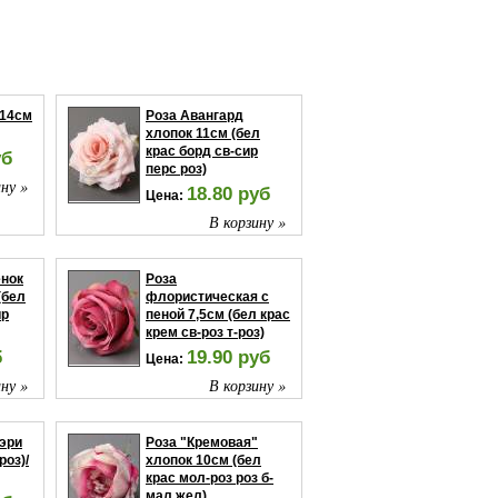
 14см
Роза Авангард
хлопок 11см (бел
крас борд св-сир
уб
перс роз)
ну »
18.80 руб
Цена:
В корзину »
енок
Роза
(бел
флористическая с
ир
пеной 7,5см (бел крас
крем св-роз т-роз)
б
19.90 руб
Цена:
ну »
В корзину »
эри
Роза "Кремовая"
роз)/
хлопок 10см (бел
крас мол-роз роз б-
мал жел)