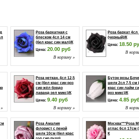
нд
Роза бархатная с
Роза бархат 4сл
ел
блеском 4сл 14 см
(черный)/К
(бел крас син мал)/К
18.50 р
Цена:
20.00 руб
Цена:
В корзи
В корзину »
 »
Роза неткан. 4сл 12,5
Бутон розы Боч
см (бел крас син роз
шелк 2сл 7,5 см 
ир
сир жёл бордо
крас син лайм с
лаванд-зел микс)/К
роз микс)/К
9.40 руб
4.85 ру
Цена:
Цена:
 »
В корзину »
В корзи
см
Роза Амалия
Москва***Роза М
флорист с пеной
атлас 6сл 17см (
шелк 10см (бел крас
К
гол сир пудр)