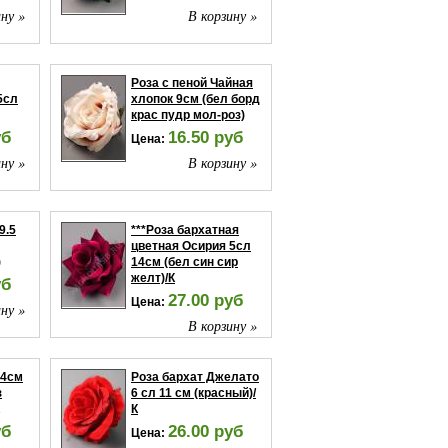
ну »
В корзину »
Роза с пеной Чайная
5сл
хлопок 9см (бел борд
крас пудр мол-роз)
уб
16.50 руб
Цена:
ну »
В корзину »
9.5
***Роза бархатная
цветная Осирия 5сл
)
14см (бел син сир
желт)/К
уб
27.00 руб
Цена:
ну »
В корзину »
14см
Роза бархат Джелато
з
6 сл 11 см (красный)/
К
уб
26.00 руб
Цена: