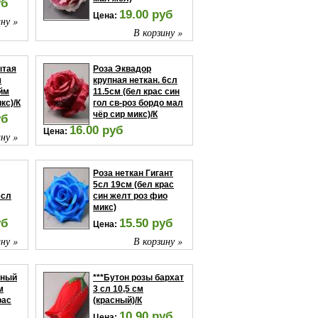
уб
19.00 руб
Цена:
ну »
В корзину »
ытая
Роза Эквадор
м
крупная неткан. 6сл
айм
11.5см (бел крас син
кс)/К
гол св-роз бордо мал
чёр сир микс)/К
уб
16.00 руб
Цена:
ну »
В корзину »
Роза неткан Гигант
5сл 19см (бел крас
6сл
син желт роз фио
микс)
уб
15.50 руб
Цена:
ну »
В корзину »
тный
***Бутон розы бархат
м
3 сл 10,5 см
рас
(красный)/К
10.90 руб
Цена: