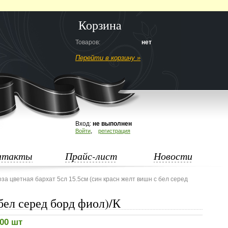
Корзина
Товаров:
нет
Перейти в корзину »
Вход:
не выполнен
,
Войти
регистрация
нтакты
Прайс-лист
Новости
оза цветная бархат 5сл 15.5см (син красн желт вишн с бел серед
 бел серед борд фиол)/К
100 шт