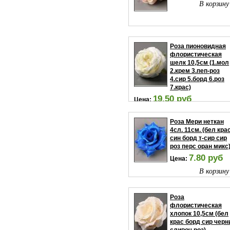
В корзину
Роза пионовидная
флористическая
шелк 10,5см (1.мол
2.крем 3.пеп-роз
4.сир 5.борд 6.роз
7.крас)
19.50 руб
Цена:
В корзину
Роза Мери неткан
4сл. 11см. (бел кра
син борд т-сир сир
роз перс оран микс)
7.80 руб
Цена:
В корзину
Роза
флористическая
хлопок 10,5см (бел
крас борд сир черн