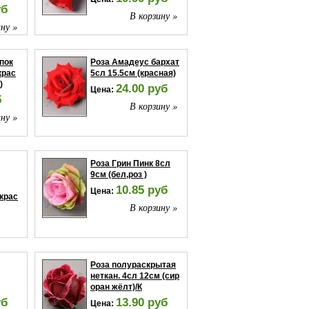
уб
В корзину »
ну »
пок
Роза Амадеус бархат
крас
5сл 15.5см (красная)
)
24.00 руб
Цена:
б
В корзину »
ну »
Роза Грин Пинк 8сл
9см (бел,роз )
10.85 руб
Цена:
 крас
В корзину »
ну »
Роза полураскрытая
неткан. 4сл 12см (сир
оран жёлт)/К
уб
13.90 руб
Цена: