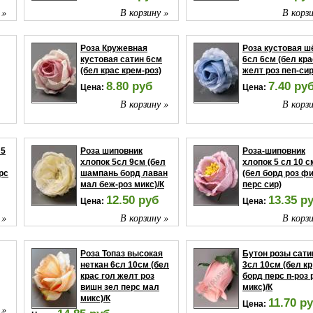
 »
В корзину »
В корзи
Роза Кружевная
Роза кустовая ш
кустовая сатин 6см
6сл 6см (бел кра
(бел крас крем-роз)
желт роз пеп-сир
8.80 руб
7.40 ру
Цена:
Цена:
В корзину »
В корзи
 »
 5
Роза шиповник
Роза-шиповник
хлопок 5сл 9см (бел
хлопок 5 сл 10 с
рс
шампань борд лаван
(бел борд роз ф
мал беж-роз микс)/К
перс сир)
12.50 руб
13.35 р
Цена:
Цена:
 »
В корзину »
В корзи
Роза Топаз высокая
Бутон розы сати
неткан 6сл 10см (бел
3сл 10см (бел кр
крас гол желт роз
борд перс п-роз 
вишн зел перс мал
микс)/К
микс)/К
11.70 р
Цена:
 »