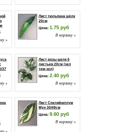
ной
Лист тюльпана шёлк
о
20см
см
1.75 руб
Цена:
б
В корзину »
ну »
куса
Лист розы шелк 6
с
листьев 20см (зел
0/37
тем-зел)
б
2.40 руб
Цена:
ну »
В корзину »
она
Лист Спатифиллум
Мун 30/49см
9.60 руб
Цена:
В корзину »
б
ну »