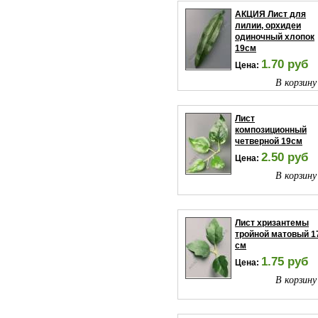
АКЦИЯ Лист для
лилии, орхидеи
одиночный хлопок
19см
1.70 руб
Цена:
В корзину
Лист
композиционный
четверной 19см
2.50 руб
Цена:
В корзину
Лист хризантемы
тройной матовый 1
см
1.75 руб
Цена:
В корзину