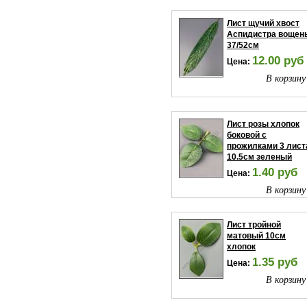
Лист щучий хвост
Аспидистра вощен
37/52см
12.00 руб
Цена:
В корзину
Лист розы хлопок
боковой с
прожилками 3 лист
10.5см зеленый
1.40 руб
Цена:
В корзину
Лист тройной
матовый 10см
хлопок
1.35 руб
Цена:
В корзину