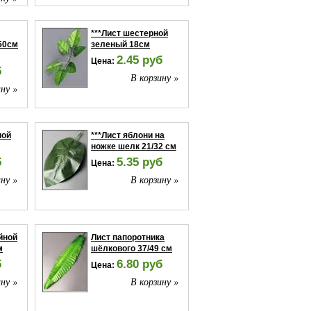
***Лист шестерной
50см
зеленый 18см
2.45 руб
Цена:
б
В корзину »
ну »
ной
***Лист яблони на
ножке шелк 21/32 см
б
5.35 руб
Цена:
ну »
В корзину »
йной
Лист папоротника
м
шёлкового 37/49 см
б
6.80 руб
Цена:
ну »
В корзину »