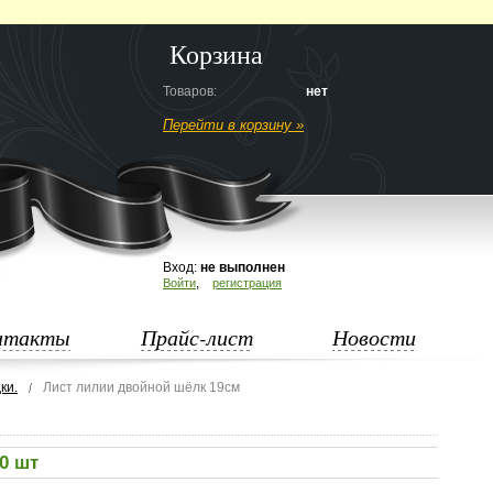
Корзина
Товаров:
нет
Перейти в корзину »
Вход:
не выполнен
,
Войти
регистрация
нтакты
Прайс-лист
Новости
ки.
Лист лилии двойной шёлк 19см
00 шт