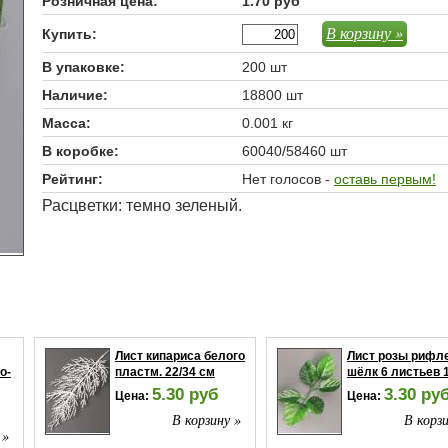
Розничная цена:
1.70 руб
В корзину »
Купить:
В упаковке:
200 шт
Наличие:
18800 шт
Масса:
0.001 кг
В коробке:
60040/58460 шт
Рейтинг:
Нет голосов -
оставь первым!
Расцветки: темно зеленый.
Лист кипариса белого
Лист розы рифл
о-
пластм. 22/34 см
шёлк 6 листьев 
5.30 руб
3.30 ру
Цена:
Цена:
В корзину »
В корзи
 »