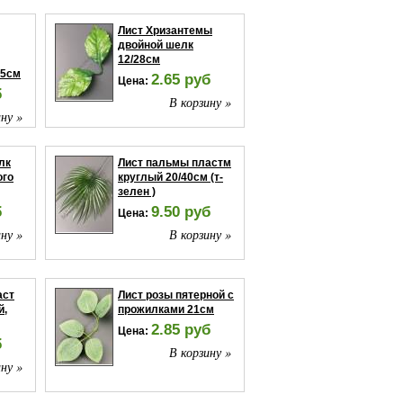
Лист Хризантемы
двойной шелк
12/28см
35см
2.65 руб
Цена:
б
В корзину »
ну »
лк
Лист пальмы пластм
ого
круглый 20/40см (т-
зелен )
б
9.50 руб
Цена:
ну »
В корзину »
аст
Лист розы пятерной с
й,
прожилками 21см
2.85 руб
Цена:
б
В корзину »
ну »