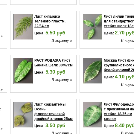
Лист кипариса
Лист лилии трой
зеленого пластм.
для стандартног
22/34 см
стебля шелк 18
5.50 руб
2.70 ру
Цена:
Цена:
 »
В корзину »
В корзи
РАСПРОДАЖА Лист
Москва Лист фи
Банана шёлк 30/47см
крупнолистного 
белой кромкой 2
5.30 руб
Цена:
4.10 ру
Цена:
В корзину »
В корзи
 »
Лист хризантемы
Лист Филодендр
к
Осень
с прожилками на
флористической
стебле 18/35 см
двойной хлопок 25см
хлопок
3.50 руб
8.40 ру
Цена:
Цена:
 »
В корзину »
В корзи