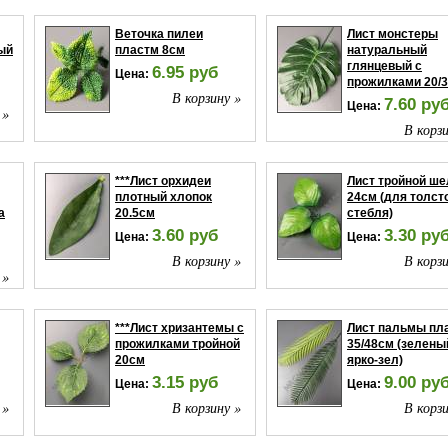
Веточка пилеи
Лист монстеры
ый
пластм 8см
натуральный
глянцевый с
6.95 руб
Цена:
прожилками 20/
В корзину »
7.60 ру
Цена:
 »
В корзи
***Лист орхидеи
Лист тройной ше
плотный хлопок
24см (для толст
а
20.5см
стебля)
3.60 руб
3.30 ру
Цена:
Цена:
В корзину »
В корзи
 »
***Лист хризантемы с
Лист пальмы пл
прожилками тройной
35/48см (зелены
20см
ярко-зел)
3.15 руб
9.00 ру
Цена:
Цена:
 »
В корзину »
В корзи