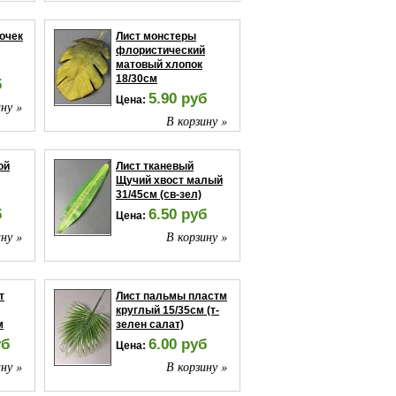
очек
Лист монстеры
флористический
матовый хлопок
18/30см
б
5.90 руб
Цена:
ну »
В корзину »
ой
Лист тканевый
Щучий хвост малый
31/45см (св-зел)
б
6.50 руб
Цена:
ну »
В корзину »
т
Лист пальмы пластм
круглый 15/35см (т-
м
зелен салат)
уб
6.00 руб
Цена:
ну »
В корзину »