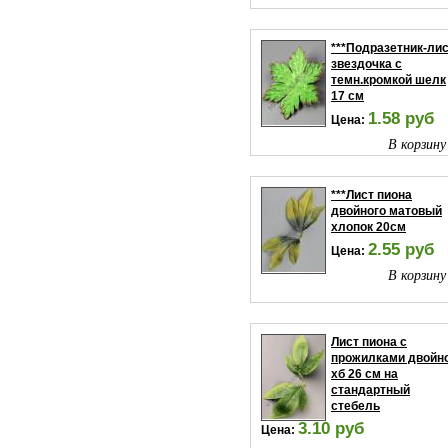
***Подразетник-ли
звездочка с
темн.кромкой шелк
17 см
1.58 руб
Цена:
В корзину
***Лист пиона
двойного матовый
хлопок 20см
2.55 руб
Цена:
В корзину
Лист пиона с
прожилками двойн
хб 26 см на
стандартный
стебель
3.10 руб
Цена: