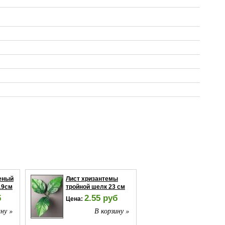
еный
Лист хризантемы
19см
тройной шелк 23 см
б
2.55 руб
Цена:
ну »
В корзину »