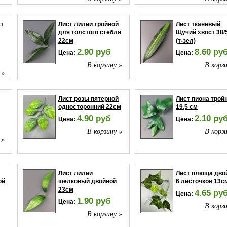
ст
Лист лилии тройной
Лист тканевый
для толстого стебля
Щучий хвост 38/
22см
(т-зел)
2.90 руб
8.60 ру
Цена:
Цена:
В корзину »
В корзи
 »
Лист розы пятерной
Лист пиона трой
односторонний 22см
19,5 см
4.90 руб
2.10 ру
Цена:
Цена:
В корзину »
В корзи
 »
Лист лилии
Лист плюща дво
ой
шелковый двойной
6 листочков 13с
23см
4.65 ру
Цена:
1.90 руб
Цена:
В корзи
В корзину »