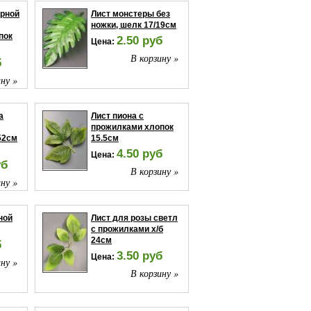
ерной
Лист монстеры без
ножки, шелк 17/19см
пок
2.50 руб
Цена:
В корзину »
б
ну »
а
Лист пиона с
прожилками хлопок
52см
15.5см
4.50 руб
Цена:
уб
В корзину »
ну »
ной
Лист для розы светл
с прожилками х/б
24см
б
3.50 руб
Цена:
ну »
В корзину »