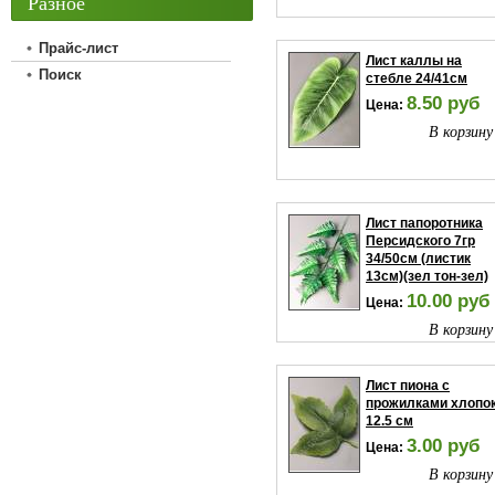
Разное
Прайс-лист
Лист каллы на
Поиск
стебле 24/41см
8.50 руб
Цена:
В корзину
Лист папоротника
Персидского 7гр
34/50см (листик
13см)(зел тон-зел)
10.00 руб
Цена:
В корзину
Лист пиона с
прожилками хлопо
12.5 см
3.00 руб
Цена:
В корзину