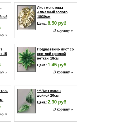
,
Лист монстеры
Алмазный золото
йной
18/30см
8.50 руб
Цена:
б
В корзину »
ну »
ст
Подразетник- лист со
к 15
светлой кромкой
неткан. 18см
б
1.45 руб
Цена:
ну »
В корзину »
етло-
***Лист каллы
дойной 20см
м.
2.30 руб
Цена:
б
В корзину »
ну »