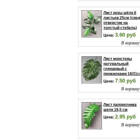
В корзину
Лист розы шёлк 6
листьев 25см (сре
отверстие на
толстый стебель)
3.60 руб
Цена:
В корзину
Лист монстеры
натуральный
глянцевый с
прожилками 18/31
7.50 руб
Цена:
В корзину
Лист папоротника
шелк 19,5 см
2.95 руб
Цена:
В корзину