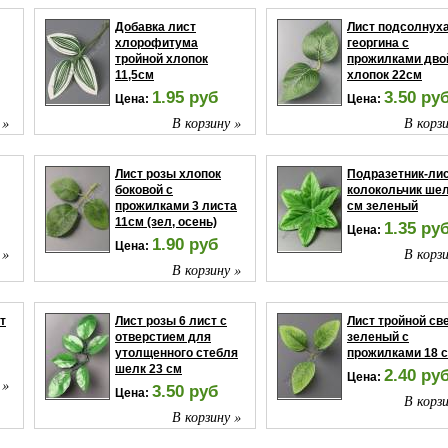
Добавка лист
Лист подсолнуха
хлорофитума
георгина с
тройной хлопок
прожилками дво
11,5см
хлопок 22см
1.95 руб
3.50 ру
Цена:
Цена:
 »
В корзину »
В корзи
Лист розы хлопок
Подразетник-ли
боковой с
колокольчик шел
прожилками 3 листа
см зеленый
11см (зел, осень)
1.35 ру
Цена:
1.90 руб
Цена:
 »
В корзи
В корзину »
т
Лист розы 6 лист с
Лист тройной св
отверстием для
зеленый с
утолщенного стебля
прожилками 18 с
шелк 23 см
2.40 ру
Цена:
 »
3.50 руб
Цена:
В корзи
В корзину »