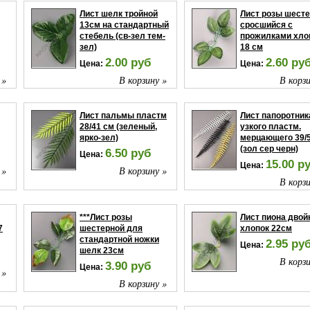
Лист шелк тройной
Лист розы шест
13см на стандартный
сросшийся с
стебель (св-зел тем-
прожилками хло
зел)
18 см
2.00 руб
2.60 ру
Цена:
Цена:
 »
В корзину »
В корзи
Лист пальмы пластм
Лист папоротник
28/41 см (зеленый,
узкого пластм.
ярко-зел)
мерцающего 39/
(зол сер черн)
6.50 руб
Цена:
15.00 р
Цена:
 »
В корзину »
В корзи
***Лист розы
Лист пиона двой
7
шестерной для
хлопок 22см
стандартной ножки
2.95 ру
Цена:
шелк 23см
В корзи
3.90 руб
Цена:
 »
В корзину »