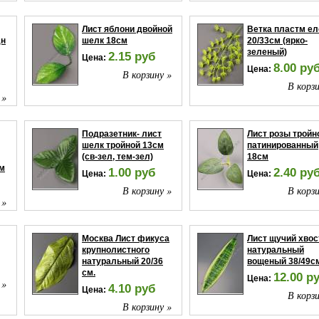
 »
Лист яблони двойной
Ветка пластм ел
дн
шелк 18см
20/33см (ярко-
зеленый)
2.15 руб
Цена:
8.00 ру
Цена:
В корзину »
В корзи
 »
Подразетник- лист
Лист розы тройн
шелк тройной 13см
патинированный
(св-зел, тем-зел)
18см
см
1.00 руб
2.40 ру
Цена:
Цена:
В корзину »
В корзи
 »
Москва Лист фикуса
Лист щучий хвос
крупнолистного
натуральный
натуральный 20/36
вощеный 38/49с
см.
12.00 р
Цена:
 »
4.10 руб
Цена:
В корзи
В корзину »