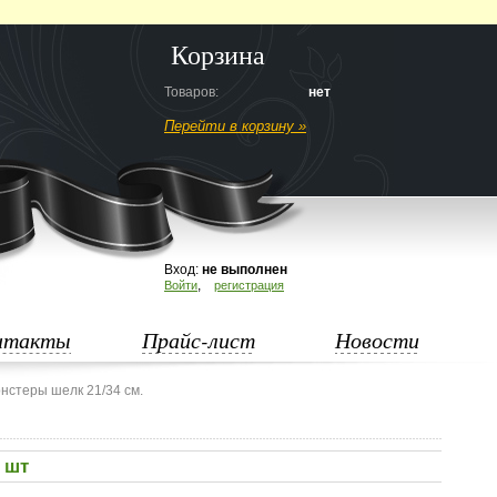
Корзина
Товаров:
нет
Перейти в корзину »
Вход:
не выполнен
,
Войти
регистрация
нтакты
Прайс-лист
Новости
нстеры шелк 21/34 см.
0 шт