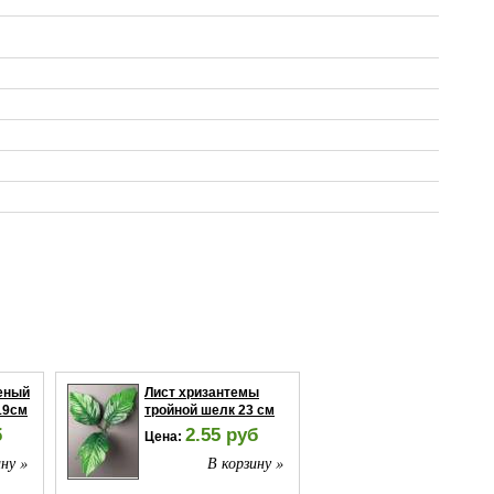
еный
Лист хризантемы
19см
тройной шелк 23 см
б
2.55 руб
Цена:
ну »
В корзину »