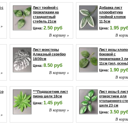
 с
Лист тройной с
Добавка лист
прожилками на
хлорофитума
стандартный
тройной хлопок
стебель 21см
11,5см
 »
2.50 руб
1.95 ру
Цена:
Цена:
В корзину »
В корзи
Лист монстеры
Лист розы хлопо
Алмазный серебро
боковой с
18/30см
прожилками 3 л
11см (зел, осень
8.50 руб
Цена:
1.90 ру
Цена:
 »
В корзину »
В корзи
со
***Подразетник лист
Лист розы 6 лист
пиона шелк 18см
отверстием для
утолщенного ст
1.45 руб
Цена:
шелк 23 см
В корзину »
3.50 ру
Цена:
 »
В корзи