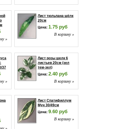
ной
Лист тюльпана шёлк
о
20см
см
1.75 руб
Цена:
б
В корзину »
ну »
куса
Лист розы шелк 6
с
листьев 20см (зел
0/37
тем-зел)
б
2.40 руб
Цена:
ну »
В корзину »
она
Лист Спатифиллум
Мун 30/49см
9.60 руб
Цена:
В корзину »
б
ну »