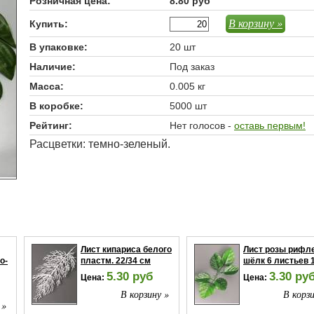
Розничная цена:
8.80 руб
В корзину »
Купить:
В упаковке:
20 шт
Наличие:
Под заказ
Масса:
0.005 кг
В коробке:
5000 шт
Рейтинг:
Нет голосов -
оставь первым!
Расцветки: темно-зеленый.
Лист кипариса белого
Лист розы рифл
о-
пластм. 22/34 см
шёлк 6 листьев 
5.30 руб
3.30 ру
Цена:
Цена:
В корзину »
В корзи
 »