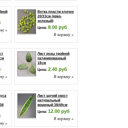
йной
Ветка пластм елочек
20/33см (ярко-
зеленый)
б
8.00 руб
Цена:
ну »
В корзину »
ст
Лист розы тройной
3см
патинированный
18см
б
2.40 руб
Цена:
ну »
В корзину »
куса
Лист щучий хвост
натуральный
36
вощеный 38/49см
12.00 руб
Цена:
б
В корзину »
ну »