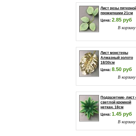
Лист розы пятерной
прожилками 21см
2.85 руб
Цена:
В корзину
Лист монстеры
Алмазный золото
18/30см
8.50 руб
Цена:
В корзину
Подразетник- лист 
светлой кромкой
неткан. 18см
1.45 руб
Цена:
В корзину