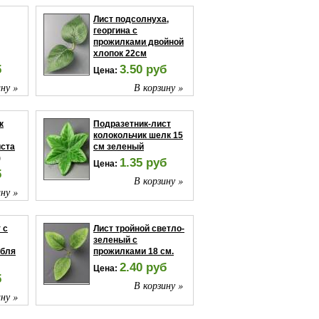
Лист подсолнуха,
георгина с
прожилками двойной
хлопок 22см
б
3.50 руб
Цена:
ну »
В корзину »
к
Подразетник-лист
колокольчик шелк 15
иста
см зеленый
)
1.35 руб
Цена:
б
В корзину »
ну »
 с
Лист тройной светло-
зеленый с
ебля
прожилками 18 см.
2.40 руб
Цена:
б
В корзину »
ну »