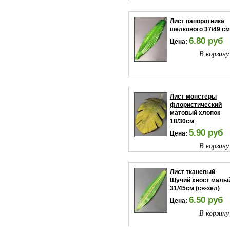
Лист папоротника
шёлкового 37/49 см
6.80 руб
Цена:
В корзину
Лист монстеры
флористический
матовый хлопок
18/30см
5.90 руб
Цена:
В корзину
Лист тканевый
Щучий хвост малы
31/45см (св-зел)
6.50 руб
Цена:
В корзину