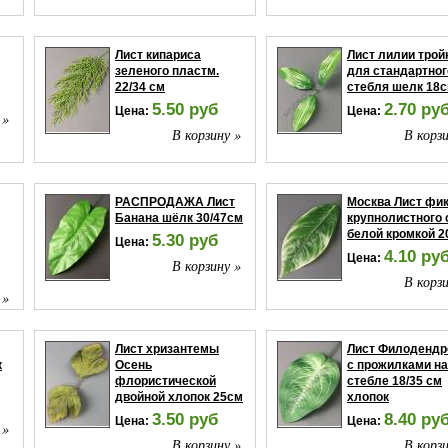
Лист кипариса
Лист лилии трой
зеленого пластм.
для стандартног
22/34 см
стебля шелк 18
5.50 руб
2.70 ру
Цена:
Цена:
 »
В корзину »
В корзи
РАСПРОДАЖА Лист
Москва Лист фи
Банана шёлк 30/47см
крупнолистного 
белой кромкой 2
5.30 руб
Цена:
4.10 ру
Цена:
В корзину »
В корзи
 »
Лист хризантемы
Лист Филодендр
к
Осень
с прожилками на
флористической
стебле 18/35 см
двойной хлопок 25см
хлопок
3.50 руб
8.40 ру
Цена:
Цена:
 »
В корзину »
В корзи