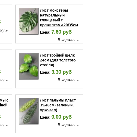
Лист монстеры
натуральный
глянцевый с
б
прожилками 20/35см
ну »
7.60 руб
Цена:
В корзину »
Лист тройной шелк
24см (для толстого
стебля)
б
3.30 руб
Цена:
ну »
В корзину »
емы с
Лист пальмы пласт
йной
35/48см (зеленый,
ярко-зел)
б
9.00 руб
Цена:
ну »
В корзину »