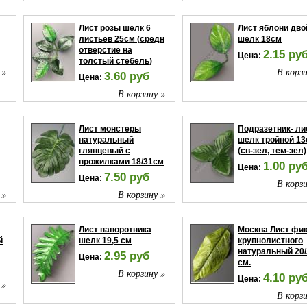
В корзину »
Лист розы шёлк 6
Лист яблони дво
листьев 25см (средн
шелк 18см
отверстие на
2.15 ру
Цена:
толстый стебель)
 »
В корзи
3.60 руб
Цена:
В корзину »
Лист монстеры
Подразетник- ли
натуральный
шелк тройной 1
глянцевый с
(св-зел, тем-зел)
прожилками 18/31см
1.00 ру
Цена:
7.50 руб
Цена:
В корзи
 »
В корзину »
Лист папоротника
Москва Лист фи
й
шелк 19,5 см
крупнолистного
натуральный 20/
2.95 руб
Цена:
см.
В корзину »
4.10 ру
Цена:
 »
В корзи