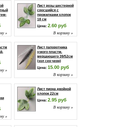
ой
Лист розы шестерной
ртный
сросшийся с
тем-
прожилками хлопок
18 см
б
2.60 руб
Цена:
ну »
В корзину »
астм
Лист папоротника
й,
узкого пластм.
мерцающего 39/52см
(зол сер черн)
б
15.00 руб
Цена:
ну »
В корзину »
Лист пиона двойной
хлопок 22см
жки
2.95 руб
Цена:
В корзину »
б
ну »