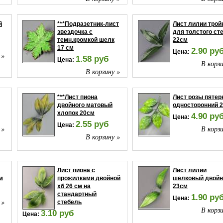
й
***Подразетник-лист
Лист лилии трой
звездочка с
для толстого ст
темн.кромкой шелк
22см
17 см
2.90 ру
Цена:
 »
1.58 руб
Цена:
В корзи
В корзину »
***Лист пиона
Лист розы пятер
двойного матовый
односторонний 
хлопок 20см
4.90 ру
Цена:
2.55 руб
Цена:
 »
В корзи
В корзину »
Лист пиона с
Лист лилии
м
прожилками двойной
шелковый двойн
хб 26 см на
23см
стандартный
1.90 ру
Цена:
 »
стебель
В корзи
3.10 руб
Цена: