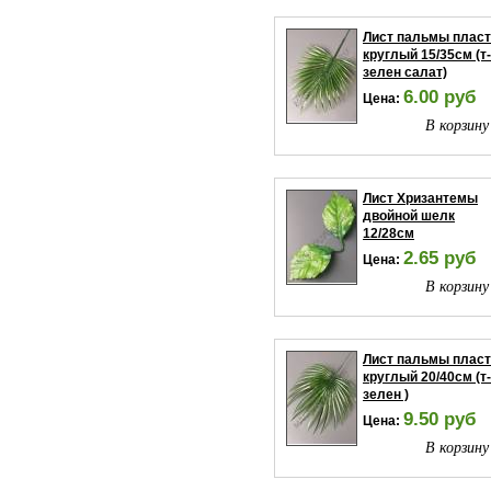
Лист пальмы плас
круглый 15/35см (т-
зелен салат)
6.00 руб
Цена:
В корзину
Лист Хризантемы
двойной шелк
12/28см
2.65 руб
Цена:
В корзину
Лист пальмы плас
круглый 20/40см (т-
зелен )
9.50 руб
Цена:
В корзину