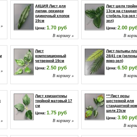
АКЦИЯ Лист для
Лист шелк тройн
лилии, орхидеи
13см на станда
одиночный хлопок
стебель (св-зел 
19см
зел)
 »
1.70 руб
2.00 ру
Цена:
Цена:
В корзину »
В корзи
Лист
Лист пальмы пл
м
композиционный
28/41 см (зелены
четверной 19см
ярко-зел)
2.50 руб
6.50 ру
Цена:
Цена:
 »
В корзину »
В корзи
Лист хризантемы
***Лист розы
к
тройной матовый 17
шестерной для
см
стандартной но
шелк 23см
1.75 руб
Цена:
3.90 ру
Цена:
 »
В корзину »
В корзи