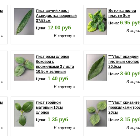
тм
Лист щучий хвост
Веточка пилеи
Аспидистра вощеный
пластм 8см
37/52см
6.95 ру
Цена:
12.00 руб
Цена:
В корзи
 »
В корзину »
Лист розы хлопок
***Лист орхидеи
боковой с
плотный хлопок
прожилками 3 листа
20.5см
10.5см зеленый
3.60 ру
Цена:
1.40 руб
Цена:
 »
В корзи
В корзину »
тм
Лист тройной
***Лист хризант
матовый 10см
прожилками тро
хлопок
20см
1.35 руб
3.15 ру
Цена:
Цена:
 »
В корзину »
В корзи