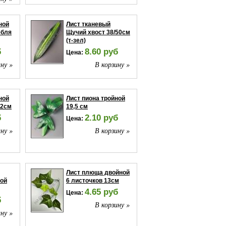
ной
Лист тканевый
ебля
Щучий хвост 38/50см
(т-зел)
б
8.60 руб
Цена:
ну »
В корзину »
ной
Лист пиона тройной
22см
19,5 см
б
2.10 руб
Цена:
ну »
В корзину »
Лист плюща двойной
ой
6 листочков 13см
4.65 руб
Цена:
б
В корзину »
ну »