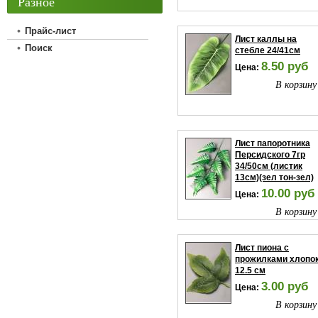
Разное
Прайс-лист
Лист каллы на
Поиск
стебле 24/41см
8.50 руб
Цена:
В корзину
Лист папоротника
Персидского 7гр
34/50см (листик
13см)(зел тон-зел)
10.00 руб
Цена:
В корзину
Лист пиона с
прожилками хлопо
12.5 см
3.00 руб
Цена:
В корзину