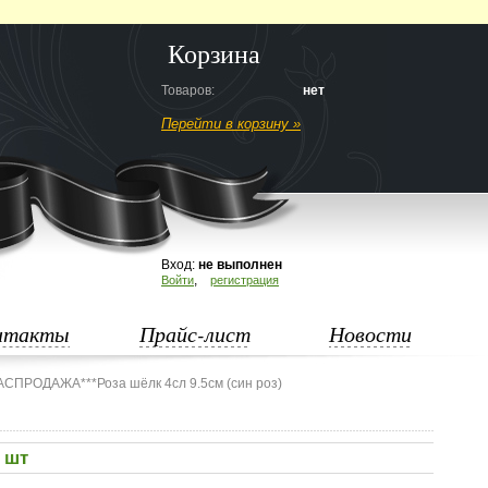
Корзина
Товаров:
нет
Перейти в корзину »
Вход:
не выполнен
,
Войти
регистрация
нтакты
Прайс-лист
Новости
АСПРОДАЖА***Роза шёлк 4сл 9.5см (син роз)
0 шт