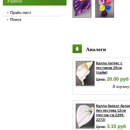
Разное
Прайс-лист
Поиск
Аналоги
Калла латекс с
пестиком 20см
(лайм)
20.00 руб
Цена:
В корзину
Калла бархат бела
без пестика 12см
(пестик см.2209,
2272)
3.15 руб
Цена: