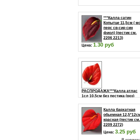
***Калла сатин
Копытце 11,5см ( м
перс св-сир син
фиол) (пестик см.
2206 2213)
1.30 руб
Цена:
В корзину
РАСПРОДАЖА***Калла атлас
1сл 10.5см без пестика (роз)
(пестик см. 2206 2213)
1.15 руб
Цена:
Калла бархатная
обьемная 12,5*12с
В корзину
красная (пестик см.
2209 2272)
3.25 руб
Цена:
В корзину