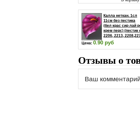
Калла неткан. 1сл
11см без пестика
(бел крас сир лай р
крем перс) (пестик
2206, 2213, 2208,22
0.90 руб
Цена:
В корзину
Отзывы о то
Ваш комментарий