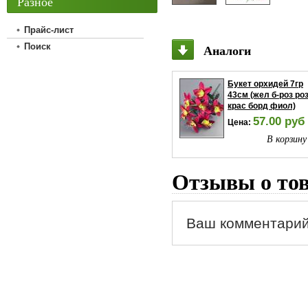
Разное
Прайс-лист
Поиск
Аналоги
Букет орхидей 7гр
43см (жел б-роз ро
крас борд фиол)
57.00 руб
Цена:
В корзину
Отзывы о то
Ваш комментарий