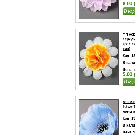
8.00 
В кор
***Гео
середи
крас с
син)
Код: 1
В нали
Цена п
5.00 
В кор
Анемо
9,5см(
лайм р
Код: 1
В нали
Цена п