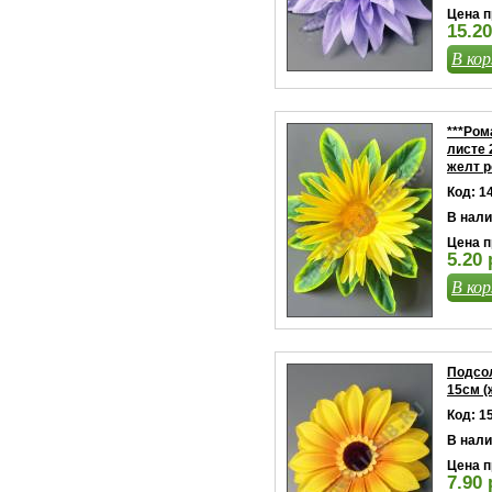
Цена п
15.20
В кор
***Ром
листе 
желт р
Код: 1
В нали
Цена п
5.20 
В кор
Подсо
15см (
Код: 1
В нали
Цена п
7.90 