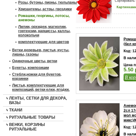
Сортировать 
Розы, бутоны, пионы, тюльпаны
Картинкам
Хризантемы, астры, гвоздики
Ромашки, георгины, лотосы,
анемоны
Лилии, орхидеи, магнолии,
гортензии, нарциссы, каллы,
колокольчи
Ромашк
комплектующие для цветов
(бел к
Ветки деревьев, листья, кусты,
Код: 1
лианы, газоны
В нали
Одиночные цветы, ветки
Цена п
Букеты, композиции
5.50 
Стебли,ножки для букетов,
В кор
корзинки
Листья, комплектующие для
композиций, ветки елки, ягодки.
ЛЕНТЫ, СЕТКИ ДЛЯ ДЕКОРА,
ВАЗЫ
Анемо
ТКАНИ
2сл 17
мол мо
РИТУАЛЬНЫЕ ТОВАРЫ
микс)/
ВЕНКИ, КОРЗИНЫ
Код: 1
РИТУАЛЬНЫЕ
В нали