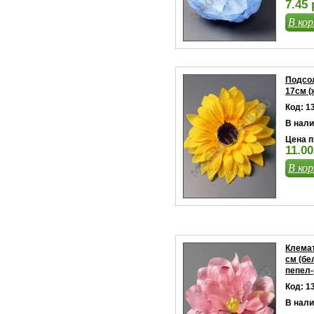
7.45 
В кор
Подсо
17см (
Код: 1
В нали
Цена п
11.00
В кор
Клемат
см (бе
пепел-
Код: 1
В нали