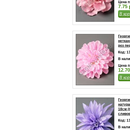
Цена п
7.75 
В кор
Георги
неткан
роз пе
Код: 1
В нали
Цена п
12.70
В кор
Георг
натура
18см (
сливов
Код: 1
В нали