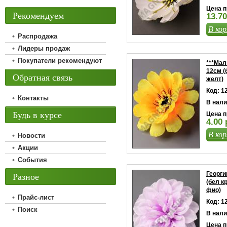
Цена п
Рекомендуем
13.70
В кор
Распродажа
Лидеры продаж
Покупатели рекомендуют
***Мал
12см (
Обратная связь
желт)
Код: 1
Контакты
В нали
Будь в курсе
Цена п
4.00 
В кор
Новости
Акции
События
Разное
Георги
(бел к
фио)
Прайс-лист
Код: 1
Поиск
В нали
Цена п