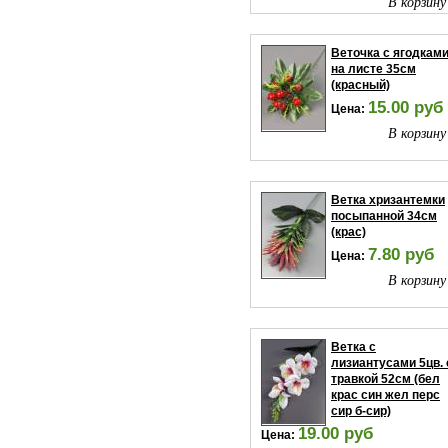
В корзину
Веточка с ягодкам
на листе 35см
(красный)
15.00 руб
Цена:
В корзину
Ветка хризантемки
посыпанной 34см
(крас)
7.80 руб
Цена:
В корзину
Ветка с
лизиантусами 5цв. 
травкой 52см (бел
крас син жел перс
сир б-сир)
19.00 руб
Цена: