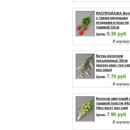
В корзину
РАСПРОДАЖА Вет
с тремя крупными
ягодками и пластм
травкой 32см
9.30 руб
Цена:
В корзину
Ветка колосков
посыпанных 30см
(молоч крас гол си
роз оран)
7.70 руб
Цена:
В корзину
Колосок цветущий 
травкой пластм 44
(бел желт роз сир)
7.90 руб
Цена:
В корзину