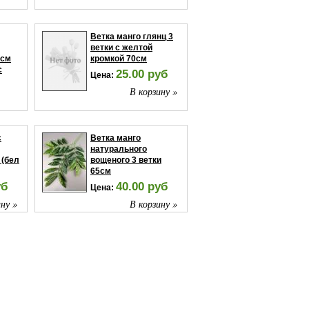
Ветка манго глянц 3
ветки с желтой
7см
кромкой 70см
с
25.00 руб
Цена:
В корзину »
ну »
с
Ветка манго
натурального
 (бел
вощеного 3 ветки
65см
уб
40.00 руб
Цена:
ну »
В корзину »