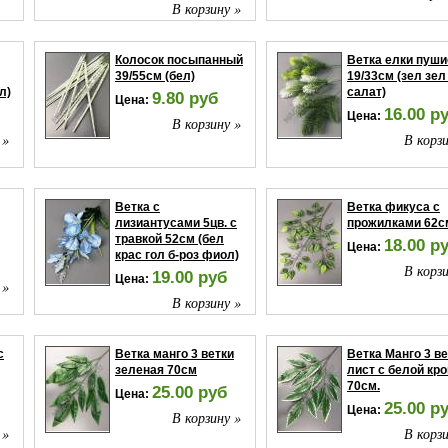
В корзину »
Колосок посыпанный
Ветка елки пуши
39/55см (бел)
19/33см (зел зел
л)
салат)
9.80 руб
Цена:
16.00 р
Цена:
В корзину »
 »
В корзи
Ветка с
Ветка фикуса с
лизиантусами 5цв. с
прожилками 62с
травкой 52см (бел
18.00 р
Цена:
крас гол б-роз фиол)
В корзи
19.00 руб
Цена:
 »
В корзину »
с
Ветка манго 3 ветки
Ветка Манго 3 в
зеленая 70см
лист с белой кр
70см.
25.00 руб
Цена:
25.00 р
Цена:
В корзину »
 »
В корзи