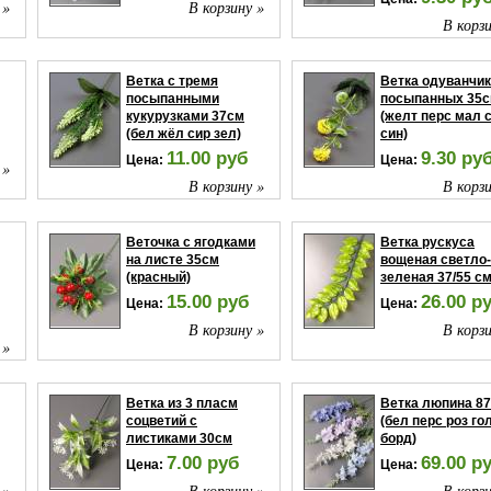
 »
В корзину »
В корзи
Ветка с тремя
Ветка одуванчи
посыпанными
посыпанных 35
кукурузками 37см
(желт перс мал 
(бел жёл сир зел)
син)
11.00 руб
9.30 ру
Цена:
Цена:
 »
В корзину »
В корзи
Веточка с ягодками
Ветка рускуса
на листе 35см
вощеная светло-
(красный)
зеленая 37/55 см
15.00 руб
26.00 р
Цена:
Цена:
В корзину »
В корзи
 »
Ветка из 3 пласм
Ветка люпина 8
соцветий с
(бел перс роз го
листиками 30см
борд)
7.00 руб
69.00 р
Цена:
Цена:
 »
В корзину »
В корзи