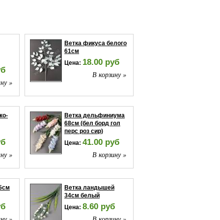
Ветка фикуса белого
61см
18.00 руб
Цена:
уб
В корзину »
ну »
ко-
Ветка дельфиниума
68см (бел борд гол
перс роз сир)
уб
41.00 руб
Цена:
ну »
В корзину »
5см
Ветка ландышей
34см белый
уб
8.60 руб
Цена:
ну »
В корзину »