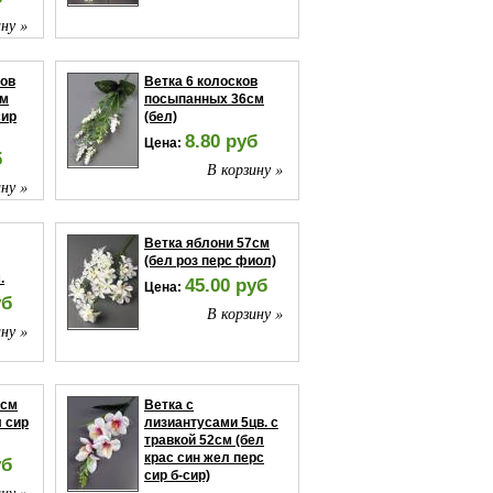
ну »
ков
Ветка 6 колосков
см
посыпанных 36см
сир
(бел)
8.80 руб
Цена:
б
В корзину »
ну »
Ветка яблони 57см
(бел роз перс фиол)
.
45.00 руб
Цена:
уб
В корзину »
ну »
7см
Ветка с
л сир
лизиантусами 5цв. с
травкой 52см (бел
крас син жел перс
уб
сир б-сир)
ну »