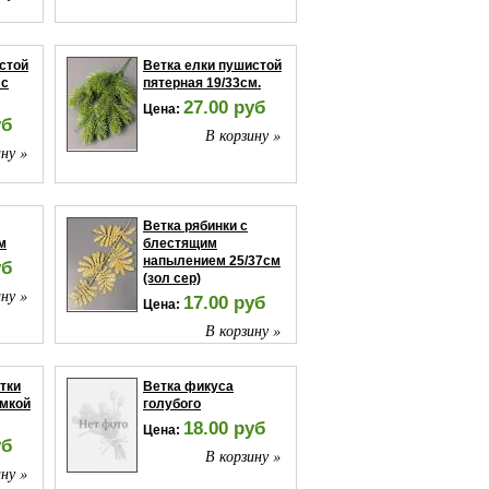
стой
Ветка елки пушистой
 с
пятерная 19/33см.
27.00 руб
Цена:
уб
В корзину »
ну »
Ветка рябинки с
м
блестящим
напылением 25/37см
уб
(зол сер)
ну »
17.00 руб
Цена:
В корзину »
етки
Ветка фикуса
омкой
голубого
18.00 руб
Цена:
уб
В корзину »
ну »