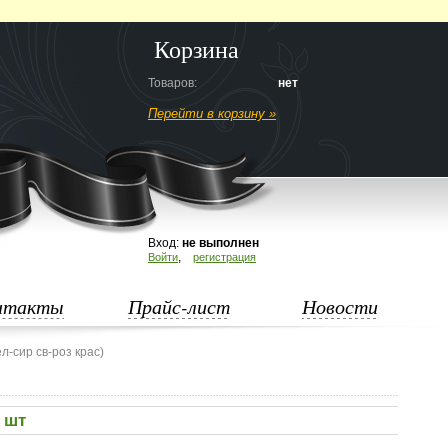
Корзина
Товаров:
нет
Перейти в корзину »
Вход:
не выполнен
,
Войти
регистрация
нтакты
Прайс-лист
Новости
л-сир св-роз крас)
5 шт