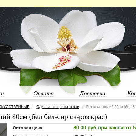
ки
Оплата
Доставка
Ко
СКУССТВЕННЫЕ
Одиночные цветы, ветки
Ветка магнолий 80см (бел бе
лий 80см (бел бел-сир св-роз крас)
80.00 руб при заказе от 
Оптовая цена: