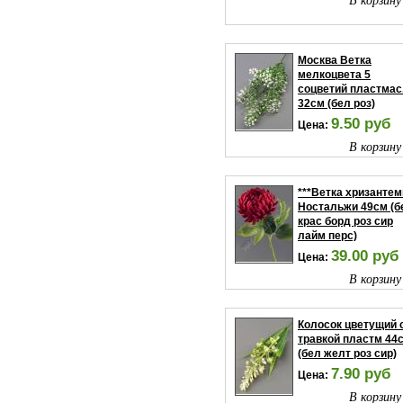
Москва Ветка
мелкоцвета 5
соцветий пластмас
32см (бел роз)
9.50 руб
Цена:
В корзину
***Ветка хризанте
Ностальжи 49см (б
крас борд роз сир
лайм перс)
39.00 руб
Цена:
В корзину
Колосок цветущий 
травкой пластм 44
(бел желт роз сир)
7.90 руб
Цена:
В корзину