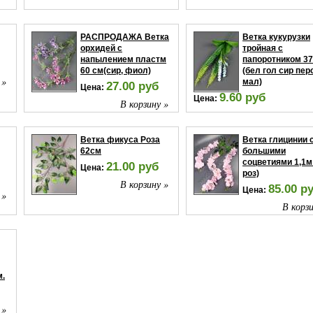
РАСПРОДАЖА Ветка
Ветка кукурузки
орхидей с
тройная с
напылением пластм
папоротником 3
60 см(сир, фиол)
(бел гол сир пер
 »
мал)
27.00 руб
Цена:
9.60 руб
Цена:
В корзину »
В корзи
Ветка фикуса Роза
Ветка глицинии 
62см
большими
соцветиями 1,1м
21.00 руб
Цена:
роз)
В корзину »
85.00 р
Цена:
 »
В корзи
м.
 »