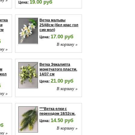
19.00 руб
Цена:
В корзину »
етка
Ветка мальвы
ми
25/48см (бел крас гол
тм
сир мол)
17.00 руб
Цена:
б
В корзину »
ну »
Ветка Эвкалипта
см
монетчатого пластм.
 жел
14/37 см
21.00 руб
Цена:
б
В корзину »
ну »
***Ветка елки с
переходом 18/32см.
14.50 руб
Цена:
уб
В корзину »
ну »