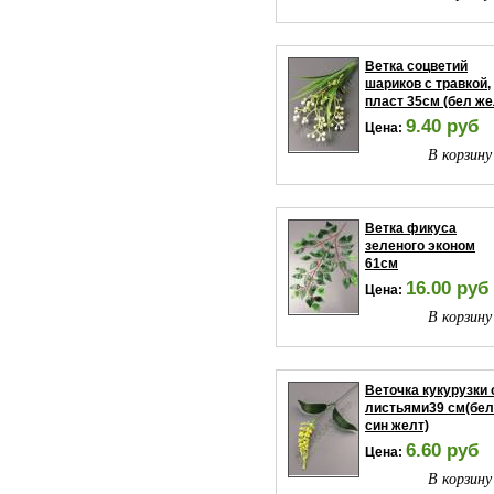
Ветка соцветий
шариков с травкой,
пласт 35см (бел же
9.40 руб
Цена:
В корзину
Ветка фикуса
зеленого эконом
61см
16.00 руб
Цена:
В корзину
Веточка кукурузки 
листьями39 см(бел
син желт)
6.60 руб
Цена:
В корзину