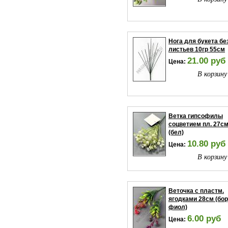
Нога для букета бе
листьев 10гр 55см
21.00 руб
Цена:
В корзину
Ветка гипсофилы
соцветием пл. 27с
(бел)
10.80 руб
Цена:
В корзину
Веточка с пластм.
ягодками 28см (бо
фиол)
6.00 руб
Цена: