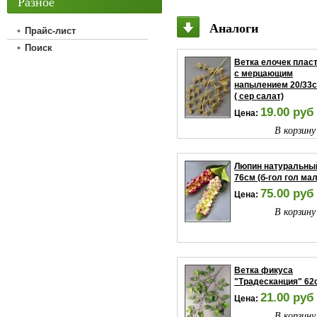
Разное
Аналоги
Прайс-лист
Поиск
Ветка елочек плас
с мерцающим
напылением 20/33
( сер салат)
19.00 руб
Цена:
В корзину
Люпин натуральны
76см (б-гол гол мал
75.00 руб
Цена:
В корзину
Ветка фикуса
"Традесканция" 62
21.00 руб
Цена:
В корзину