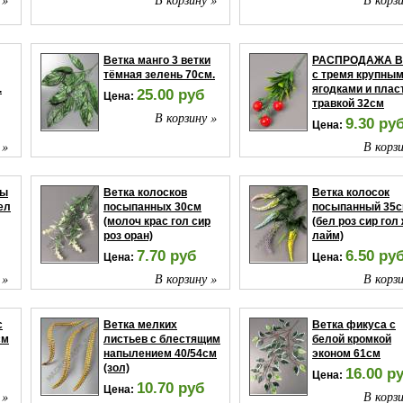
Ветка манго 3 ветки
РАСПРОДАЖА В
тёмная зелень 70см.
с тремя крупны
.
ягодками и плас
25.00 руб
Цена:
травкой 32см
В корзину »
9.30 ру
Цена:
 »
В корзи
мы
Ветка колосков
Ветка колосок
ел
посыпанных 30см
посыпанный 35
(молоч крас гол сир
(бел роз сир гол
роз оран)
лайм)
7.70 руб
6.50 ру
Цена:
Цена:
 »
В корзину »
В корзи
с
Ветка мелких
Ветка фикуса с
см
листьев с блестящим
белой кромкой
напылением 40/54см
эконом 61см
(зол)
16.00 р
Цена:
10.70 руб
Цена:
 »
В корзи