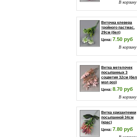
В корзину
Веточка клевера
тройного пастмас.
29см (бел)
7.50 руб
Цена:
В корзину
Ветка метелочек
посыпанных 3
соцветия 32см (бел
мол роз)
8.70 руб
Цена:
В корзину
Ветка хризантемки
посыпанной 34см
(крас)
7.80 руб
Цена:
В корзину