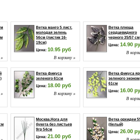
тм
Ветка манго 5 лист.
Ветка плюща
молодая зелень
сердцевидного
см
56см (листик 16-
черного 35/57 см
19см)
14.90 р
Цена:
10.95 руб
Цена:
В корзи
 »
В корзину »
й
Ветка фикуса
Ветка фикуса яр
)
зеленого 61см
зеленого эконом
61см
18.00 руб
Цена:
16.00 р
Цена:
 »
В корзину »
В корзи
Москва.Нога для
Ветка орхидеи 5
см
букета без листьев
(белый)
9гр 54см
26.00 р
Цена:
21.00 руб
Цена:
 »
В корзи