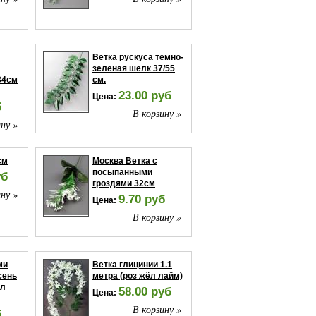
Ветка рускуса темно-
зеленая шелк 37/55
34см
см.
23.00 руб
Цена:
б
В корзину »
ну »
см
Москва Ветка с
посыпанными
уб
гроздями 32см
ну »
9.70 руб
Цена:
В корзину »
ми
Ветка глицинии 1.1
сень
метра (роз жёл лайм)
ол
58.00 руб
Цена:
В корзину »
б