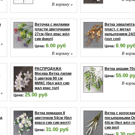
В корзину »
з
Веточка с мелкими
Ветка эвкалипта
пластм цветочками
пласт. с метал
27см (бел крас жёл
напылением 24/
сир фиол)
(зол сер)
 »
6.00 руб
8.90 ру
Цена:
Цена:
В корзину »
В корзи
РАСПРОДАЖА
Ветка акации 70
м
Москва Ветка лилии
55.00 р
Цена:
5 цветков 90 см
В корзи
МИКС (бел жёл сир
мал крас гол)
 »
25.00 руб
Цена:
В корзину »
Ветка ромашек 8
Ветка с колоска
рд
цветочков 54см (бел
посыпанными О
красн син сир желт)
44см (бел жёл г
сир роз)
31.00 руб
Цена:
9.30 ру
Цена: