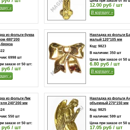
 руб / шт
Цена при заказе от 50 
12.00 руб / шт
зину »
В корзину »
ка из фольги буква
Накладка из фольги Б
чом 480*200
малый 120*105 мм
,бронза
Код: 9823
822
В наличии: 350 шт
чии: 6998 шт
Цена при заказе от 50 
6.80 руб / шт
ри заказе от 50 шт:
 руб / шт
В корзину »
зину »
ка из фольги Лик
Накладка из фольги А
еля 240*200 мм
объемный 270*150 мм
824
Код: 9825
чии: 550 шт
В наличии: 599 шт
ри заказе от 50 шт:
Цена при заказе от 50 
 руб / шт
17.05 руб / шт