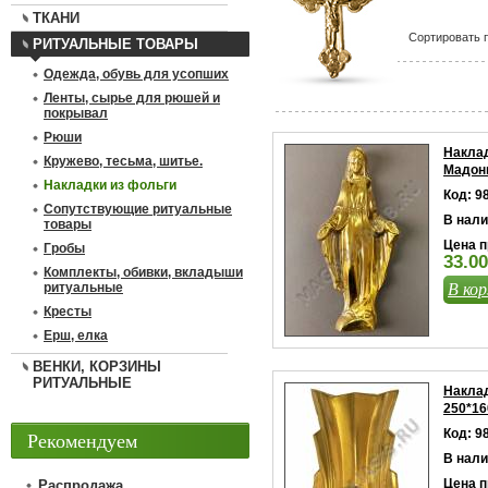
ТКАНИ
Сортировать п
РИТУАЛЬНЫЕ ТОВАРЫ
Одежда, обувь для усопших
Ленты, сырье для рюшей и
покрывал
Рюши
Наклад
Кружево, тесьма, шитье.
Мадон
Накладки из фольги
Код: 9
Сопутствующие ритуальные
В нали
товары
Цена п
Гробы
33.00
Комплекты, обивки, вкладыши
В кор
ритуальные
Кресты
Ерш, елка
ВЕНКИ, КОРЗИНЫ
РИТУАЛЬНЫЕ
Наклад
250*16
Код: 9
Рекомендуем
В нали
Цена п
Распродажа