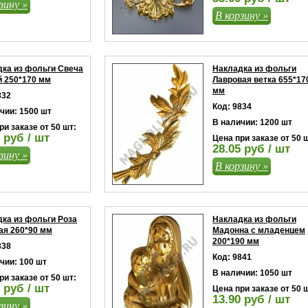
зину »
В корзину »
ка из фольги Свеча
Накладка из фольги
й 250*170 мм
Лавровая ветка 655*17
мм
832
Код: 9834
чии: 1500 шт
В наличии: 1200 шт
ри заказе от 50 шт:
 руб / шт
Цена при заказе от 50 
28.05 руб / шт
зину »
В корзину »
ка из фольги Роза
Накладка из фольги
ая 260*90 мм
Мадонна с младенцем
200*190 мм
838
Код: 9841
чии: 100 шт
В наличии: 1050 шт
ри заказе от 50 шт:
 руб / шт
Цена при заказе от 50 
13.90 руб / шт
зину »