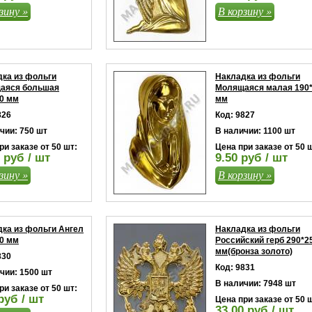
зину »
В корзину »
ка из фольги
Накладка из фольги
аяся большая
Молящаяся малая 190
0 мм
мм
826
Код: 9827
чии: 750 шт
В наличии: 1100 шт
ри заказе от 50 шт:
Цена при заказе от 50 
 руб / шт
9.50 руб / шт
зину »
В корзину »
ка из фольги Ангел
Накладка из фольги
0 мм
Российский герб 290*2
мм(бронза золото)
830
Код: 9831
чии: 1500 шт
В наличии: 7948 шт
ри заказе от 50 шт:
руб / шт
Цена при заказе от 50 
33.00 руб / шт