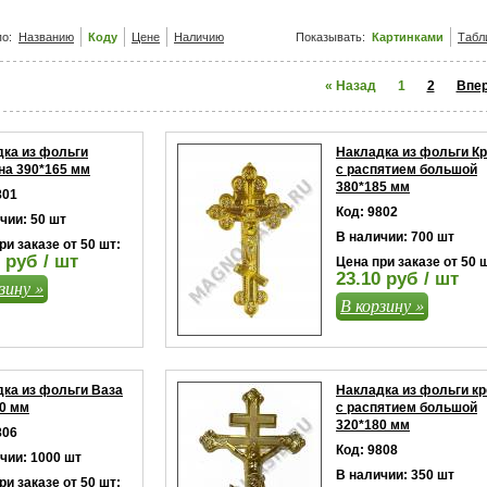
о:
Названию
Коду
Цене
Наличию
Показывать:
Картинками
Табл
« Назад
1
2
Впер
ка из фольги
Накладка из фольги К
на 390*165 мм
с распятием большой
380*185 мм
801
Код: 9802
чии: 50 шт
В наличии: 700 шт
ри заказе от 50 шт:
 руб / шт
Цена при заказе от 50 
23.10 руб / шт
зину »
В корзину »
ка из фольги Ваза
Накладка из фольги кр
0 мм
с распятием большой
320*180 мм
806
Код: 9808
чии: 1000 шт
В наличии: 350 шт
ри заказе от 50 шт: