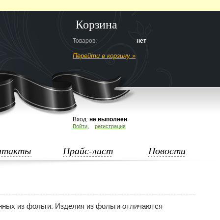
Корзина
Товаров:
нет
Перейти в корзину »
Вход:
не выполнен
,
Войти
регистрация
нтакты
Прайс-лист
Новости
нных из фольги. Изделия из фольги отличаются