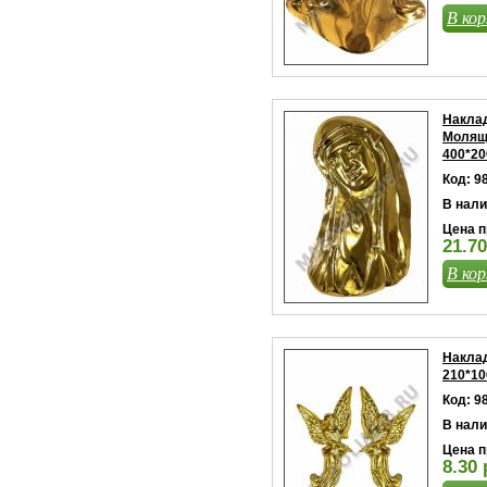
В кор
Наклад
Молящ
400*20
Код: 9
В нали
Цена п
21.70
В кор
Наклад
210*10
Код: 9
В нали
Цена п
8.30 