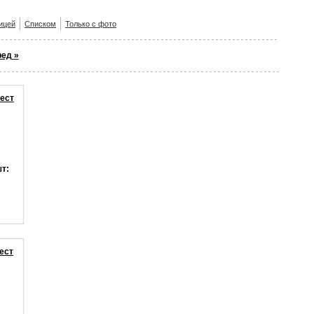
ицей
Списком
Только с фото
ед »
рест
шт:
ест