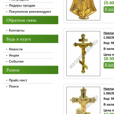
15.60
Лидеры продаж
В кор
Покупатели рекомендуют
Обратная связь
Контакты
Наклад
с расп
Будь в курсе
Код: 9
В нали
Новости
Цена п
Акции
16.50
События
В кор
Разное
Прайс-лист
Поиск
Наклад
с расп
Код: 9
В нали
Цена п