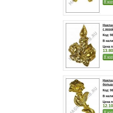
В кор
Наклад
с розо
Код: 9
В нали
Цена п
13.80
В кор
Наклад
больш
Код: 9
В нали
Цена п
12.10
В кор