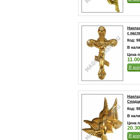
Наклад
с расп
Код: 9
В нали
Цена п
11.00
В кор
Наклад
Сердце
Код: 9
В нали
Цена п
20.30
В кор