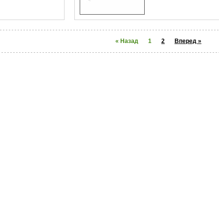
« Назад
1
2
Вперед »
нтакты
О компании
Карта сайта
принадлежности. Все права на изображения,
, тиражирование и размещение представленного
нного согласия ООО «Магнолия Сиб».