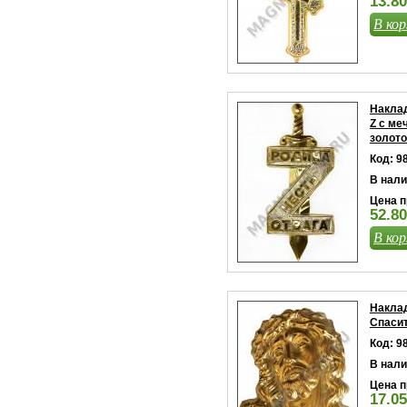
13.80
В кор
Наклад
Z с ме
золото
Код: 9
В нали
Цена п
52.80
В кор
Наклад
Спасит
Код: 9
В нали
Цена п
17.05