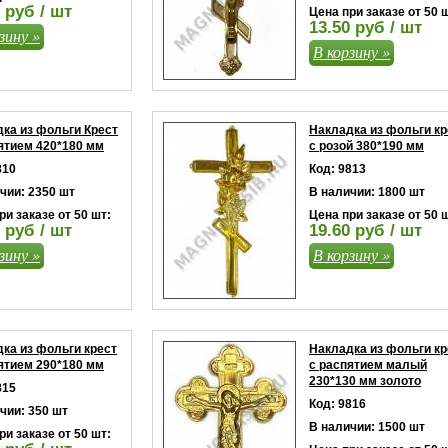
 руб / шт
Цена при заказе от 50 
13.50 руб / шт
зину »
В корзину »
ка из фольги Крест
Накладка из фольги кр
ятием 420*180 мм
с розой 380*190 мм
810
Код: 9813
чии: 2350 шт
В наличии: 1800 шт
ри заказе от 50 шт:
Цена при заказе от 50 
 руб / шт
19.60 руб / шт
зину »
В корзину »
ка из фольги крест
Накладка из фольги кр
ятием 290*180 мм
с распятием малый
230*130 мм золото
815
Код: 9816
чии: 350 шт
В наличии: 1500 шт
ри заказе от 50 шт: