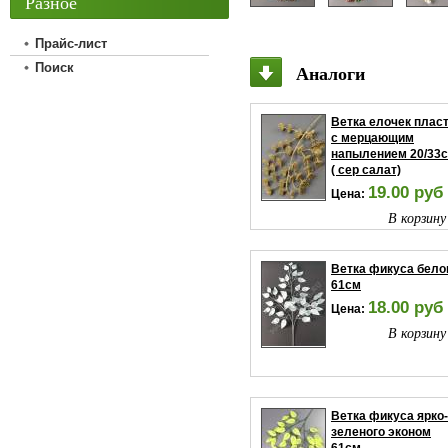
Разное
Прайс-лист
Поиск
Аналоги
Ветка елочек плас
с мерцающим
напылением 20/33
( сер салат)
19.00 руб
Цена:
В корзину
Ветка фикуса бело
61см
18.00 руб
Цена:
В корзину
Ветка фикуса ярко-
зеленого эконом