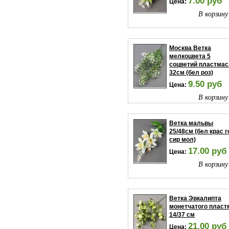
7.00 руб
Цена:
В корзину
Москва Ветка
мелкоцвета 5
соцветий пластмас
32см (бел роз)
9.50 руб
Цена:
В корзину
Ветка мальвы
25/48см (бел крас г
сир мол)
17.00 руб
Цена:
В корзину
Ветка Эвкалипта
монетчатого пласт
14/37 см
21.00 руб
Цена: