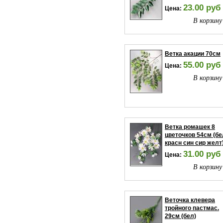
23.00 руб
Цена:
В корзину
Ветка акации 70см
55.00 руб
Цена:
В корзину
Ветка ромашек 8
цветочков 54см (бе
красн син сир желт
31.00 руб
Цена:
В корзину
Веточка клевера
тройного пастмас.
29см (бел)