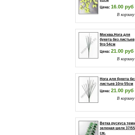
61см
16.00 руб
Цена:
В корзину
Москва.Нога для
букета без листьев
9гр 54см
21.00 руб
Цена:
В корзину
Нога для букета бе
листьев 10гр 55см
21.00 руб
Цена:
В корзину
Ветка рускуса темн
зеленая шелк 37/55
см.